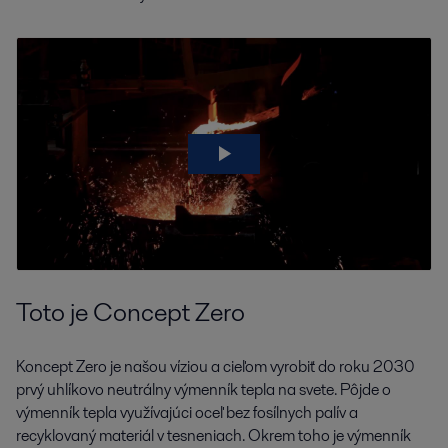
This is Concept Zero
Toto je Concept Zero
Koncept Zero je našou víziou a cieľom vyrobiť do roku 2030
prvý uhlíkovo neutrálny výmenník tepla na svete. Pôjde o
výmenník tepla využívajúci oceľ bez fosílnych palív a
recyklovaný materiál v tesneniach. Okrem toho je výmenník