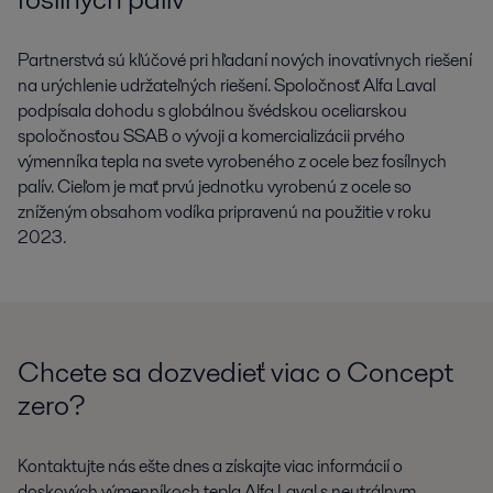
Partnerstvá sú kľúčové pri hľadaní nových inovatívnych riešení
na urýchlenie udržateľných riešení. Spoločnosť Alfa Laval
podpísala dohodu s globálnou švédskou oceliarskou
spoločnosťou SSAB o vývoji a komercializácii prvého
výmenníka tepla na svete vyrobeného z ocele bez fosílnych
palív. Cieľom je mať prvú jednotku vyrobenú z ocele so
zníženým obsahom vodíka pripravenú na použitie v roku
2023.
Chcete sa dozvedieť viac o Concept
zero?
Kontaktujte nás ešte dnes a získajte viac informácií o
doskových výmenníkoch tepla Alfa Laval s neutrálnym