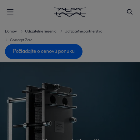
Domov
Udržateľné riešenia
Udržateľné partnerstvo
Concept Zero
Požiadajte o cenovú ponuku