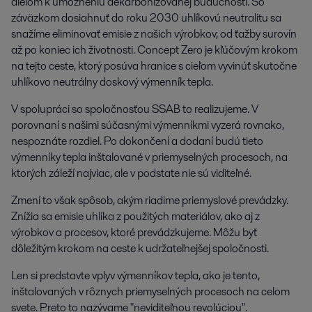
dielom k umožneniu dekarbonizovanej budúcnosti. So
záväzkom dosiahnuť do roku 2030 uhlíkovú neutralitu sa
snažíme eliminovať emisie z našich výrobkov, od ťažby surovín
až po koniec ich životnosti. Concept Zero je kľúčovým krokom
na tejto ceste, ktorý posúva hranice s cieľom vyvinúť skutočne
uhlíkovo neutrálny doskový výmenník tepla.
V spolupráci so spoločnosťou SSAB to realizujeme. V
porovnaní s našimi súčasnými výmenníkmi vyzerá rovnako,
nespoznáte rozdiel. Po dokončení a dodaní budú tieto
výmenníky tepla inštalované v priemyselných procesoch, na
ktorých záleží najviac, ale v podstate nie sú viditeľné.
Zmení to však spôsob, akým riadime priemyslové prevádzky.
Znížia sa emisie uhlíka z použitých materiálov, ako aj z
výrobkov a procesov, ktoré prevádzkujeme. Môžu byť
dôležitým krokom na ceste k udržateľnejšej spoločnosti.
Len si predstavte vplyv výmenníkov tepla, ako je tento,
inštalovaných v rôznych priemyselných procesoch na celom
svete. Preto to nazývame "neviditeľnou revolúciou".