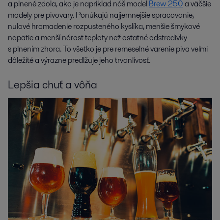
a plnené zdola, ako je napríklad náš model
Brew 250
a väčšie
modely pre pivovary. Ponúkajú najjemnejšie spracovanie,
nulové hromadenie rozpusteného kyslíka, menšie šmykové
napätie a menší nárast teploty než ostatné odstredivky
s plnením zhora. To všetko je pre remeselné varenie piva veľmi
dôležité a výrazne predlžuje jeho trvanlivosť.
Lepšia chuť a vôňa