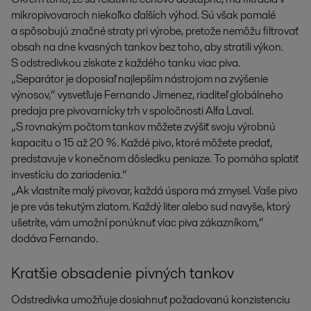
mikropivovaroch niekoľko ďalších výhod. Sú však pomalé
a spôsobujú značné straty pri výrobe, pretože nemôžu filtrovať
obsah na dne kvasných tankov bez toho, aby stratili výkon.
S odstredivkou získate z každého tanku viac piva.
„Separátor je doposiaľ najlepším nástrojom na zvýšenie
výnosov,“ vysvetľuje Fernando Jimenez, riaditeľ globálneho
predaja pre pivovarnícky trh v spoločnosti Alfa Laval.
„S rovnakým počtom tankov môžete zvýšiť svoju výrobnú
kapacitu o 15 až 20 %. Každé pivo, ktoré môžete predať,
predstavuje v konečnom dôsledku peniaze. To pomáha splatiť
investíciu do zariadenia.“
„Ak vlastníte malý pivovar, každá úspora má zmysel. Vaše pivo
je pre vás tekutým zlatom. Každý liter alebo sud navyše, ktorý
ušetríte, vám umožní ponúknuť viac piva zákazníkom,“
dodáva Fernando.
Kratšie obsadenie pivných tankov
Odstredivka umožňuje dosiahnuť požadovanú konzistenciu