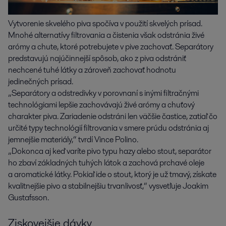
Vytvorenie skvelého piva spočíva v použití skvelých prísad.
Mnohé alternatívy filtrovania a čistenia však odstránia živé
arómy a chute, ktoré potrebujete v pive zachovať. Separátory
predstavujú najúčinnejší spôsob, ako z piva odstrániť
nechcené tuhé látky a zároveň zachovať hodnotu
jedinečných prísad.
„Separátory a odstredivky v porovnaní s inými filtračnými
technológiami lepšie zachovávajú živé arómy a chuťový
charakter piva. Zariadenie odstráni len väčšie častice, zatiaľ čo
určité typy technológií filtrovania v smere prúdu odstránia aj
jemnejšie materiály,“ tvrdí Vince Polino.
„Dokonca aj keď varíte pivo typu hazy alebo stout, separátor
ho zbaví základných tuhých látok a zachová prchavé oleje
a aromatické látky. Pokiaľ ide o stout, ktorý je už tmavý, získate
kvalitnejšie pivo a stabilnejšiu trvanlivosť,“ vysvetľuje Joakim
Gustafsson.
Ziskovejšie dávky