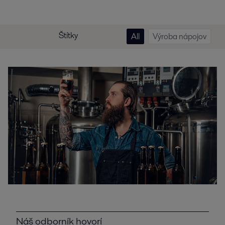
Štítky
All
Výroba nápojov
Náš odborník hovorí