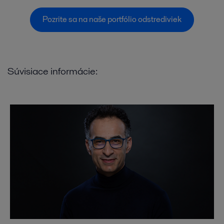
Pozrite sa na naše portfólio odstrediviek
Súvisiace informácie: