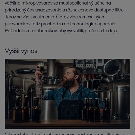
väčšina mikropivovarov sa musí spoliehať výlučne na 
prirodzený čas usadzovania a rôzne cenovo dostupné filtre. 
Teraz sa však veci menia. Čoraz viac remeselných 
pivovarníkov totiž prechádza na technológie separácie. 
Požiadali sme odborníkov, aby vysvetlili, prečo sa to deje.
Vyšší výnos
Okrem toho, že sú relatívne cenovo dostupné, má filtrácia v