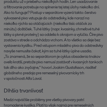
produktu už v priebehu niekoľkých hodín. Len usadzovanie
a filtrovanie potrebuje na splnenie tej istej úlohy niekoľko dní.
Ako to funguje? Postup v separátore vyzerá takto: čerstvo
vykvasené pivo vstupuje do odstredivky, kde narazí na
niekoľko rýchlo sa otáčajúcich (niekoľko tisíc otáčok za
minútu) doštičiek. Tuhé látky (napr. kvasinky, chmeľové tuhé
látky a pivné proteíny) sa oddelia k okrajom a vylúčia. Číre pivo
zostáva v strede a odchádza vrchom. A to všetko sa deje bez
vystavenia kyslíku. Pred vstupom mladého piva do odstredivky
navyše nemusíte čakať, kým sa tuhé látky úplne usadia.
„To znamená, že so separátorom je cyklus obsadenia tnakov
oveľa kratší, pretože pivo nemusí zostávať v kvasných tankoch
tak dlho ako zvyčajne,“ hovorí Joakim Gustafsson, riaditeľ
globálneho predaja pre remeselný pivovarnícky trh
v spoločnosti Alfa Laval.
Dlhšia trvanlivosť
Medzi najväčšie problémy pre všetky pivovary patrí
hromadenie kyslíka. Platí to však najmä pre remeselných