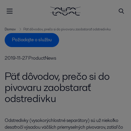
Domov
Päť dôvodov, prečo si do pivovaru zaobstarať odstredivku
Požiadajte o službu
2019-11-27
ProductNews
Päť dôvodov, prečo si do
pivovaru zaobstarať
odstredivku
Odstredivky (vysokorýchlostné separátory) sú už niekoľko 
desaťročí výsadou väčších priemyselných pivovarov, zatiaľ čo 