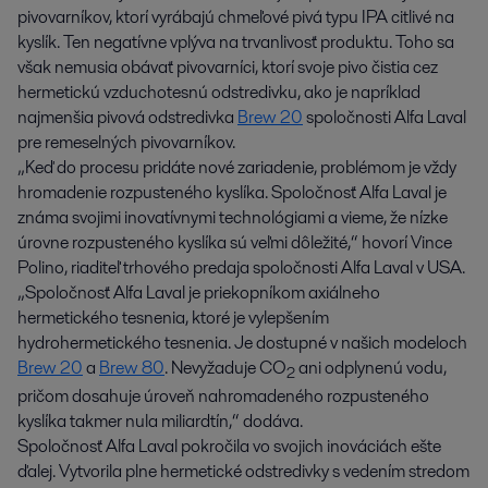
pivovarníkov, ktorí vyrábajú chmeľové pivá typu IPA citlivé na
kyslík. Ten negatívne vplýva na trvanlivosť produktu. Toho sa
však nemusia obávať pivovarníci, ktorí svoje pivo čistia cez
hermetickú vzduchotesnú odstredivku, ako je napríklad
najmenšia pivová odstredivka
Brew 20
spoločnosti Alfa Laval
pre remeselných pivovarníkov.
„Keď do procesu pridáte nové zariadenie, problémom je vždy
hromadenie rozpusteného kyslíka. Spoločnosť Alfa Laval je
známa svojimi inovatívnymi technológiami a vieme, že nízke
úrovne rozpusteného kyslíka sú veľmi dôležité,“ hovorí Vince
Polino, riaditeľ trhového predaja spoločnosti Alfa Laval v USA.
„Spoločnosť Alfa Laval je priekopníkom axiálneho
hermetického tesnenia, ktoré je vylepšením
hydrohermetického tesnenia. Je dostupné v našich modeloch
Brew 20
a
Brew 80
. Nevyžaduje CO
ani odplynenú vodu,
2
pričom dosahuje úroveň nahromadeného rozpusteného
kyslíka takmer nula miliardtín,“ dodáva.
Spoločnosť Alfa Laval pokročila vo svojich inováciách ešte
ďalej. Vytvorila plne hermetické odstredivky s vedením stredom