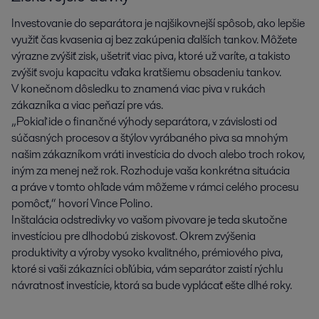
Investovanie do separátora je najšikovnejší spôsob, ako lepšie
využiť čas kvasenia aj bez zakúpenia ďalších tankov. Môžete
výrazne zvýšiť zisk, ušetriť viac piva, ktoré už varíte, a takisto
zvýšiť svoju kapacitu vďaka kratšiemu obsadeniu tankov.
V konečnom dôsledku to znamená viac piva v rukách
zákazníka a viac peňazí pre vás.
„Pokiaľ ide o finančné výhody separátora, v závislosti od
súčasných procesov a štýlov vyrábaného piva sa mnohým
našim zákazníkom vráti investícia do dvoch alebo troch rokov,
iným za menej než rok. Rozhoduje vaša konkrétna situácia
a práve v tomto ohľade vám môžeme v rámci celého procesu
pomôcť,“ hovorí Vince Polino.
Inštalácia odstredivky vo vašom pivovare je teda skutočne
investíciou pre dlhodobú ziskovosť. Okrem zvýšenia
produktivity a výroby vysoko kvalitného, prémiového piva,
ktoré si vaši zákazníci obľúbia, vám separátor zaistí rýchlu
návratnosť investície, ktorá sa bude vyplácať ešte dlhé roky.