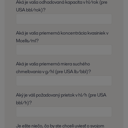
Aká je vaša odhadovaná kapacita v hl/rok (pre
USA bbl/rok)?
Aká je vaša priemerná koncentrácia kvasiniek v
Mcells/ml?
Aká je vaša priemerná miera suchého
chmeľovania v g/hl (pre USA lb/bbl)?
Aký je váš požadovaný prietok v hl/h (pre USA
bbl/h)?
Je ešte niečo, čo by ste chceli uviesť o svojom