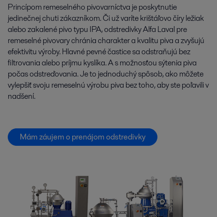
Princípom remeselného pivovarníctva je poskytnutie
jedinečnej chuti zákazníkom. Či už varíte krištáľovo číry ležiak
alebo zakalené pivo typu IPA, odstredivky Alfa Laval pre
remeselné pivovary chránia charakter a kvalitu piva a zvyšujú
efektivitu výroby. Hlavné pevné častice sa odstraňujú bez
filtrovania alebo príjmu kyslíka. A s možnosťou sýtenia piva
počas odstreďovania. Je to jednoduchý spôsob, ako môžete
vylepšiť svoju remeselnú výrobu piva bez toho, aby ste poľavili v
nadšení.
Mám záujem o prenájom odstredivky