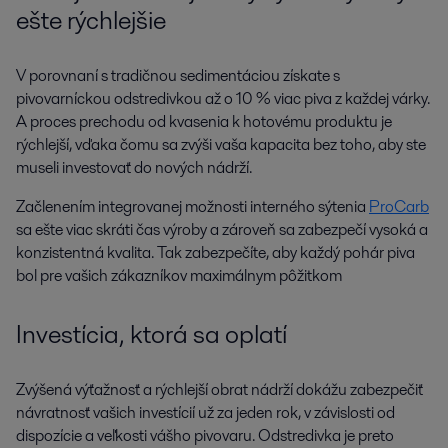
ešte rýchlejšie
V porovnaní s tradičnou sedimentáciou získate s
pivovarníckou odstredivkou až o 10 % viac piva z každej várky.
A proces prechodu od kvasenia k hotovému produktu je
rýchlejší, vďaka čomu sa zvýši vaša kapacita bez toho, aby ste
museli investovať do nových nádrží.
Začlenením integrovanej možnosti interného sýtenia
ProCarb
sa ešte viac skráti čas výroby a zároveň sa zabezpečí vysoká a
konzistentná kvalita. Tak zabezpečíte, aby každý pohár piva
bol pre vašich zákazníkov maximálnym pôžitkom
Investícia, ktorá sa oplatí
Zvýšená výťažnosť a rýchlejší obrat nádrží dokážu zabezpečiť
návratnosť vašich investícií už za jeden rok, v závislosti od
dispozície a veľkosti vášho pivovaru. Odstredivka je preto