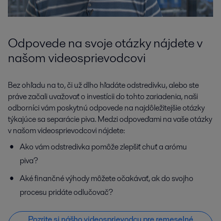
Odpovede na svoje otázky nájdete v
našom videosprievodcovi
Bez ohľadu na to, či už dlho hľadáte odstredivku, alebo ste
práve začali uvažovať o investícii do tohto zariadenia, naši
odborníci vám poskytnú odpovede na najdôležitejšie otázky
týkajúce sa separácie piva. Medzi odpoveďami na vaše otázky
v našom videosprievodcovi nájdete:
Ako vám odstredivka pomôže zlepšiť chuť a arómu
piva?
Aké finančné výhody môžete očakávať, ak do svojho
procesu pridáte odlučovač?
Pozrite si nášho videosprievodcu pre remeselné