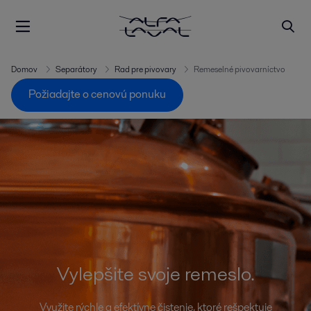
Domov
Separátory
Rad pre pivovary
Remeselné pivovarníctvo
Požiadajte o cenovú ponuku
Vylepšite svoje remeslo.
Využite rýchle a efektívne čistenie, ktoré rešpektuje