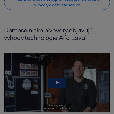
pivovary a dozviete sa viac
Remeselnícke pivovary objavujú
výhody technológie Alfa Laval