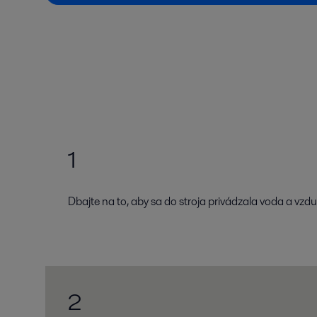
1
Dbajte na to, aby sa do stroja privádzala voda a vzd
2