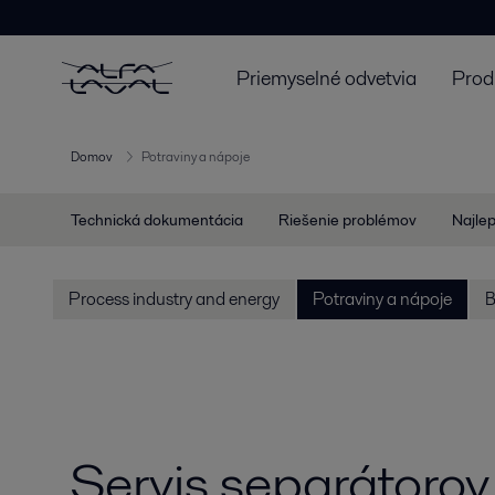
Priemyselné odvetvia
Prod
Domov
Potraviny a nápoje
Technická dokumentácia
Riešenie problémov
Najlep
Process industry and energy
Potraviny a nápoje
B
Servis separátorov