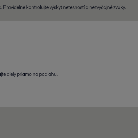
sk. Pravidelne kontrolujte výskyt netesností a nezvyčajné zvuky.
ajte diely priamo na podlahu.