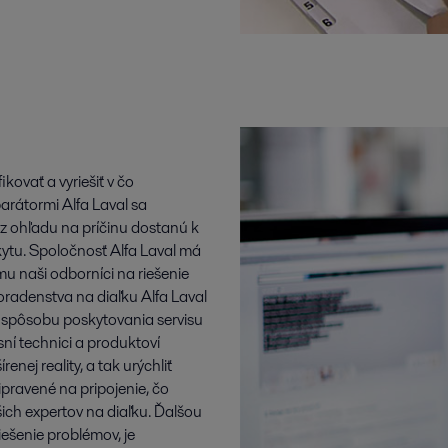
kovať a vyriešiť v čo
arátormi Alfa Laval sa
ez ohľadu na príčinu dostanú k
ytu. Spoločnosť Alfa Laval má
u naši odborníci na riešenie
radenstva na diaľku Alfa Laval
spôsobu poskytovania servisu
ní technici a produktoví
nej reality, a tak urýchliť
pravené na pripojenie, čo
ch expertov na diaľku. Ďalšou
iešenie problémov, je