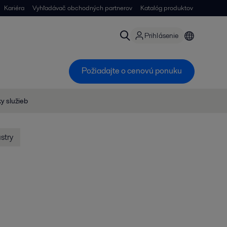
Kariéra
Vyhľadávač obchodných partnerov
Katalóg produktov
Prihlásenie
Požiadajte o cenovú ponuku
y služieb
stry