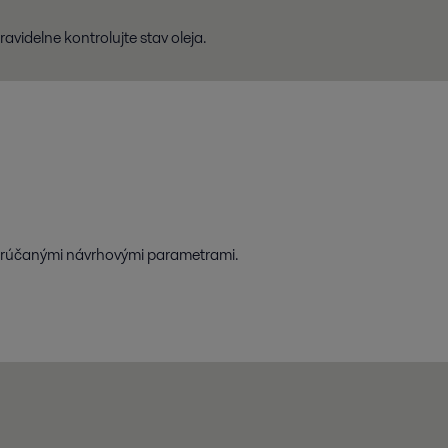
avidelne kontrolujte stav oleja.
porúčanými návrhovými parametrami.