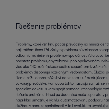
Riešenie problémov
Problémy, ktoré vzniknú počas prevádzky, sa musia identifi
najkratšom čase. Pri výskyte problému súvisiaceho so sep
odborníci na riešenie problémov spoločnosti Alfa Laval b
podstate problému, aby zabránili jeho opakovanému výsk
viac ako 130-ročné skúsenosti so separátormi, vďaka čom
problémov disponujú rozsiahlymi vedomosťami. Služba po
Remote Guidance môže byť doplnkom k už existujúcemu 
vo vašej prevádzke. Pomocou tohto nástroja sa naši servis
špecialisti dokážu s vami spojiť pomocou technológie rozšíre
riešenie problému. Hneď po dodaní sú naše separátory pri
napríklad umožňuje rýchlu, automatizovanú podporu naši
službou v ponuke spoločnosti Alfa Laval, ktorá urýchľuje r