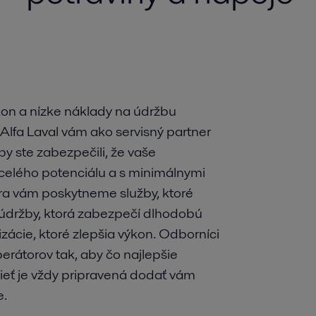
kon a nízke náklady na údržbu
Alfa Laval vám ako servisný partner
y ste zabezpečili, že vaše
 celého potenciálu a s minimálnymi
ra vám poskytneme služby, ktoré
 údržby, ktorá zabezpečí dlhodobú
zácie, ktoré zlepšia výkon. Odborníci
perátorov tak, aby čo najlepšie
sieť je vždy pripravená dodať vám
e.