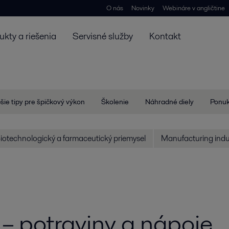
O nás
Novinky
Webináre v angličtine
ukty a riešenia
Servisné služby
Kontakt
šie tipy pre špičkový výkon
Školenie
Náhradné diely
Ponuk
iotechnologický a farmaceutický priemysel
Manufacturing indu
 – potraviny a nápoje