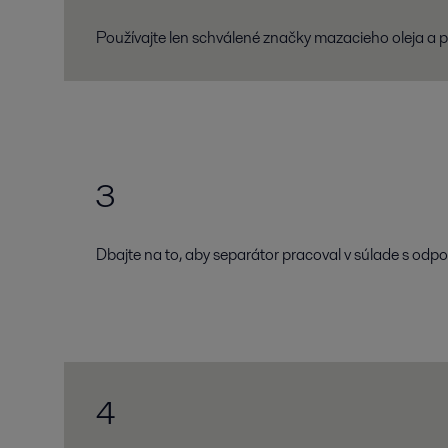
Používajte len schválené značky mazacieho oleja a pr
3
Dbajte na to, aby separátor pracoval v súlade s od
4