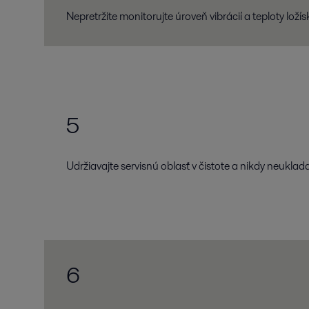
Nepretržite monitorujte úroveň vibrácií a teploty loží
5
Udržiavajte servisnú oblasť v čistote a nikdy neuklad
6