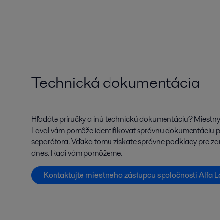
Technická dokumentácia
Hľadáte príručky a inú technickú dokumentáciu? Miestny
Laval vám pomôže identifikovať správnu dokumentáciu p
separátora. Vďaka tomu získate správne podklady pre zar
dnes. Radi vám pomôžeme.
Kontaktujte miestneho zástupcu spoločnosti Alfa L