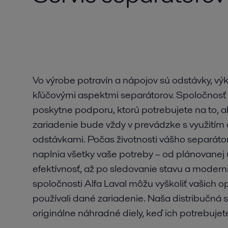
Vo výrobe potravín a nápojov sú odstávky, vý
kľúčovými aspektmi separátorov. Spoločnosť 
poskytne podporu, ktorú potrebujete na to, ab
zariadenie bude vždy v prevádzke s využitím
odstávkami. Počas životnosti vášho separáto
naplnia všetky vaše potreby – od plánovanej
efektívnosť, až po sledovanie stavu a moderni
spoločnosti Alfa Laval môžu vyškoliť vašich o
používali dané zariadenie. Naša distribučná 
originálne náhradné diely, keď ich potrebujet