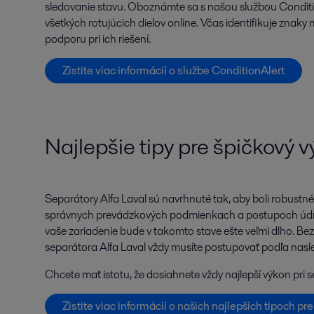
sledovanie stavu. Oboznámte sa s našou službou Conditio
všetkých rotujúcich dielov online. Včas identifikuje zna
podporu pri ich riešení.
Zistite viac informácií o službe ConditionAlert
Najlepšie tipy pre špičkový 
Separátory Alfa Laval sú navrhnuté tak, aby boli robustné, 
správnych prevádzkových podmienkach a postupoch údrž
vaše zariadenie bude v takomto stave ešte veľmi dlho. B
separátora Alfa Laval vždy musíte postupovať podľa nasl
Chcete mať istotu, že dosiahnete vždy najlepší výkon pri 
Zistite viac informácií o našich najlepších tipoch pr