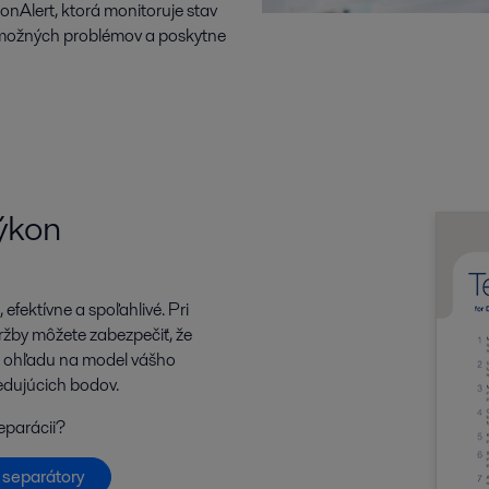
nAlert, ktorá monitoruje stav
ky možných problémov a poskytne
výkon
efektívne a spoľahlivé. Pri
by môžete zabezpečiť, že
ez ohľadu na model vášho
edujúcich bodov.
separácii?
e separátory