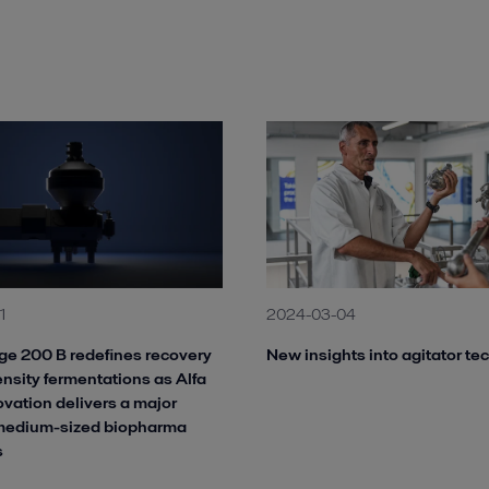
1
2024-03-04
ge 200 B redefines recovery
New insights into agitator t
ensity fermentations as Alfa
ovation delivers a major
 medium-sized biopharma
s