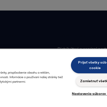
števovanejšie
Dôležité kontakty
y
Distribútori a servisní part
Servisné centrum v Brne
výmenníkov tepla
Prijať všetky súb
Všetky kontakty
ia
cookie
ventilov
ránky, prispôsobenie obsahu a reklám,
nosti. Informácie o používaní našej stránky tiež
 čerpadiel
Zamietnuť všet
ytickými partnermi.
enosu tepla
Nastavenia súborov
Zásady spracúvania osobných údajov
Zásady používania súborov 