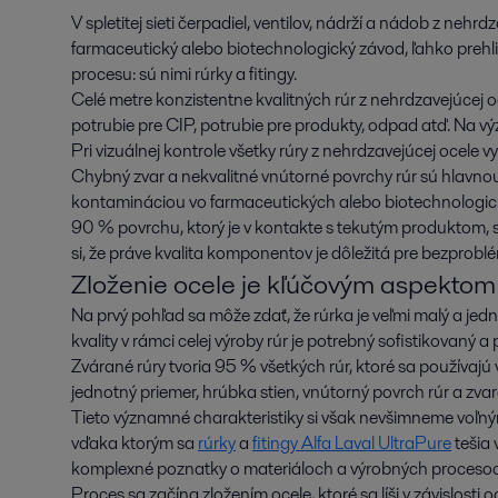
V spletitej sieti čerpadiel, ventilov, nádrží a nádob z nehr
farmaceutický alebo biotechnologický závod, ľahko pre
procesu: sú nimi rúrky a fitingy.
Celé metre konzistentne kvalitných rúr z nehrdzavejúcej o
potrubie pre CIP, potrubie pre produkty, odpad atď. Na v
Pri vizuálnej kontrole všetky rúry z nehrdzavejúcej ocele v
Chybný zvar a nekvalitné vnútorné povrchy rúr sú hlavnou
kontamináciou vo farmaceutických alebo biotechnologi
90 % povrchu, ktorý je v kontakte s tekutým produktom,
si, že práve kvalita komponentov je dôležitá pre bezprob
Zloženie ocele je kľúčovým aspektom
Na prvý pohľad sa môže zdať, že rúrka je veľmi malý a j
kvality v rámci celej výroby rúr je potrebný sofistikovaný 
Zvárané rúry tvoria 95 % všetkých rúr, ktoré sa používajú
jednotný priemer, hrúbka stien, vnútorný povrch rúr a zvar
Tieto významné charakteristiky si však nevšimneme voľn
vďaka ktorým sa
rúrky
a
fitingy Alfa Laval UltraPure
tešia
komplexné poznatky o materiáloch a výrobných proceso
Proces sa začína zložením ocele, ktoré sa líši v závislost