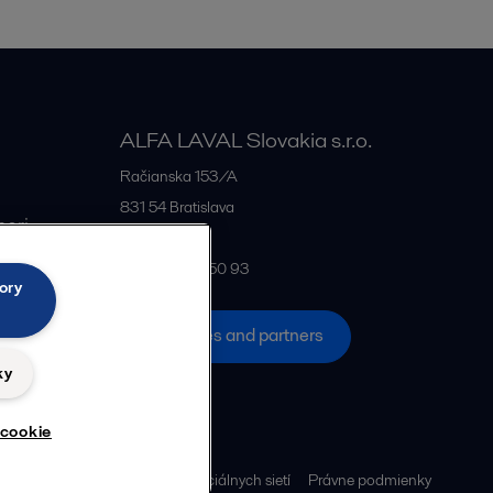
ALFA LAVAL Slovakia s.r.o.
Račianska 153/A
831 54
Bratislava
neri
Slovakia
+421 2 444 550 93
ory
All offices and partners
ky
 cookie
cookie
Pravidlá používania sociálnych sietí
Právne podmienky