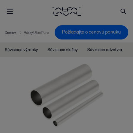
Požiadajte o cenovú ponuku
Domov
Rúrky UltraPure
Súvisiace výrobky
Súvisiace služby
Súvisiace odvetvia