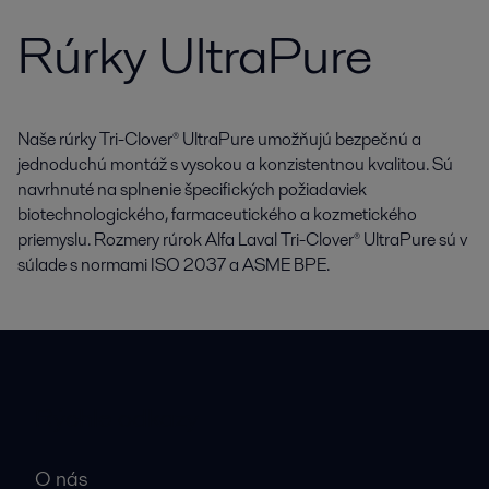
Rúrky UltraPure
Naše rúrky Tri-Clover® UltraPure umožňujú bezpečnú a
jednoduchú montáž s vysokou a konzistentnou kvalitou. Sú
navrhnuté na splnenie špecifických požiadaviek
biotechnologického, farmaceutického a kozmetického
priemyslu. Rozmery rúrok Alfa Laval Tri-Clover® UltraPure sú v
súlade s normami ISO 2037 a ASME BPE.
Rýchle odkazy
O nás