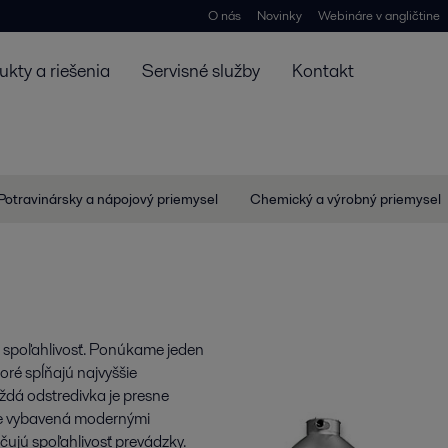
O nás
Novinky
Webináre v angličtine
ukty a riešenia
Servisné služby
Kontakt
Potravinársky a nápojový priemysel
Chemický a výrobný priemysel
 spoľahlivosť. Ponúkame jeden
oré spĺňajú najvyššie
ždá odstredivka je presne
 je vybavená modernými
ujú spoľahlivosť prevádzky.