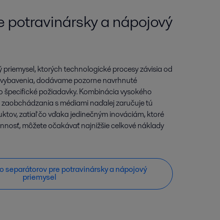
e potravinársky a nápojový
 priemysel, ktorých technologické procesy závisia od
 vybavenia, dodávame pozorne navrhnuté
eto špecifické požiadavky. Kombinácia vysokého
 zaobchádzania s médiami naďalej zaručuje tú
duktov, zatiaľ čo vďaka jedinečným inováciám, ktoré
nnosť, môžete očakávať najnižšie celkové náklady
lio separátorov pre potravinársky a nápojový
priemysel