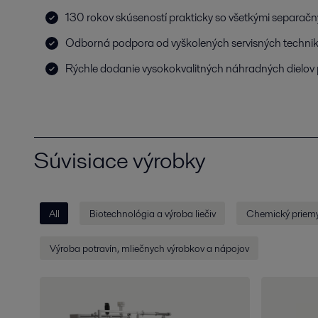
130 rokov skúseností prakticky so všetkými separačn
Odborná podpora od vyškolených servisných techni
Rýchle dodanie vysokokvalitných náhradných dielov 
Súvisiace výrobky
All
Biotechnológia a výroba liečiv
Chemický priemy
Výroba potravín, mliečnych výrobkov a nápojov