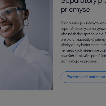
Separátory pr
priemysel
Zber buniek je kľúčovým kro
separačného systému výrazne
jeho následné spracovanie.
pre biofarmaceutický priemys
všetky druhy biofarmaceutic
hermetických riešení pre tro
pevných látok vám pomôžeme 
technologické procesy.
Pozrite si náš sortimen