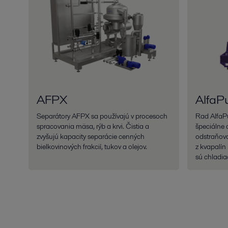
AFPX
AlfaP
Separátory AFPX sa používajú v procesoch
Rad AlfaPu
spracovania mäsa, rýb a krvi. Čistia a
špeciálne 
zvyšujú kapacity separácie cenných
odstraňova
bielkovinových frakcií, tukov a olejov.
z kvapalín
sú chladia