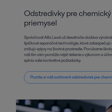
Odstredivky pre chemický
priemysel
Spoločnosť Alfa Laval už desaťročia dodáva výrob
špičkové separačné technológie, ktoré zabezpečujú
znižujú vplyvy na životné prostredie. Ponúkame širok
náš tím vám pomôže nájsť riešenie s výkonom a účin
splnia vaše konkrétne požiadavky.
Pozrite si náš sortiment odstrediviek pre chem