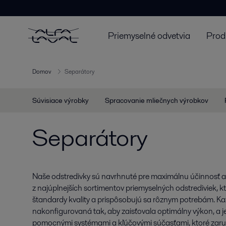
Priemyselné odvetvia
Prod
Domov
Separátory
Súvisiace výrobky
Spracovanie mliečnych výrobkov
Separátory
Naše odstredivky sú navrhnuté pre maximálnu účinnosť a
z najúplnejších sortimentov priemyselných odstrediviek, kt
štandardy kvality a prispôsobujú sa rôznym potrebám. Ka
nakonfigurovaná tak, aby zaisťovala optimálny výkon, a
pomocnými systémami a kľúčovými súčasťami, ktoré zaruč