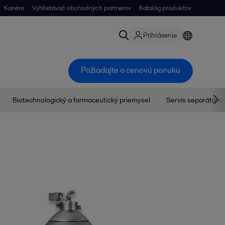
Kariéra
Vyhľadávač obchodných partnerov
Katalóg produktov
Prihlásenie
Požiadajte o cenovú ponuku
Biotechnologický a farmaceutický priemysel
Servis separátoro