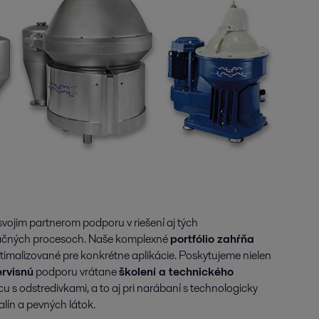
svojim partnerom podporu v riešení aj tých
aračných procesoch. Naše komplexné
portfólio zahŕňa
ptimalizované pre konkrétne aplikácie. Poskytujeme nielen
rvisnú
podporu vrátane
školení a technického
cu s odstredivkami, a to aj pri narábaní s technologicky
lín a pevných látok.