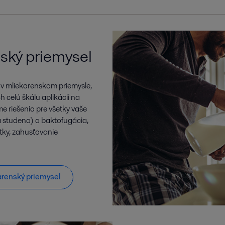
ský priemysel
 v mliekarenskom priemysle,
 celú škálu aplikácií na
e riešenia pre všetky vaše
za studena) a baktofugácia,
tky, zahusťovanie
karenský priemysel