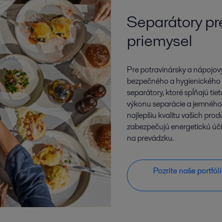
Separátory pr
priemysel
Pre potravinársky a nápojový
bezpečného a hygienického
separátory, ktoré spĺňajú ti
výkonu separácie a jemného
najlepšiu kvalitu vašich pro
zabezpečujú energetickú úči
na prevádzku.
Pozrite naše portfó