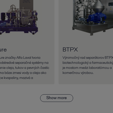
ure
BTPX
re značky Alfa Laval tvoria
Výnimočný rad separátorov BTPX
odstredivé separačné systémy na
biotechnologický a farmaceutický
nie oleja, tukov a pevných častíc
je mostom medzi laboratórnou a
 na báze zmesi vody a oleja ako
komerčnou výrobou.
ce kvapaliny, mazivá a
Show more