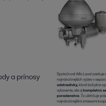
ody a prínosy
Spoločnosť Alfa Laval zaisťuje 
najnáročnejších výziev v sep
odstredivky,
ktoré boli plne o
vybavenie, ale aj
kompletnú se
poradenstva
. To uľahčuje prá
najnáročnejšími zmesami kvapa