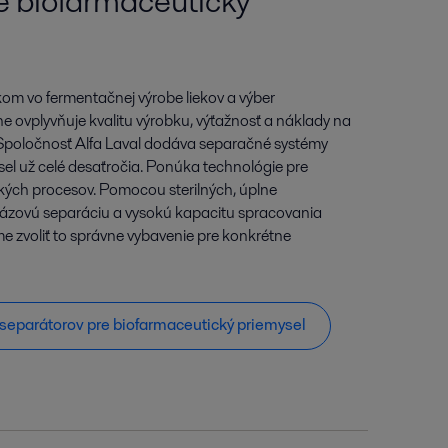
e biofarmaceutický
kom vo fermentačnej výrobe liekov a výber
 ovplyvňuje kvalitu výrobku, výťažnosť a náklady na
 Spoločnosť Alfa Laval dodáva separačné systémy
el už celé desaťročia. Ponúka technológie pre
kých procesov. Pomocou sterilných, úplne
jfázovú separáciu a vysokú kapacitu spracovania
zvoliť to správne vybavenie pre konkrétne
t separátorov pre biofarmaceutický priemysel