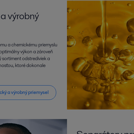
 a výrobný
nému a chemickému priemyslu
 optimálny výkon a zároveň
ý sortiment odstrediviek a
nosťou, ktoré dokonale
ický a výrobný priemysel