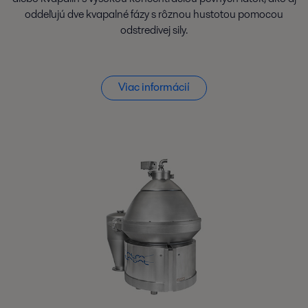
oddeľujú dve kvapalné fázy s rôznou hustotou pomocou
odstredivej sily.
Viac informácií