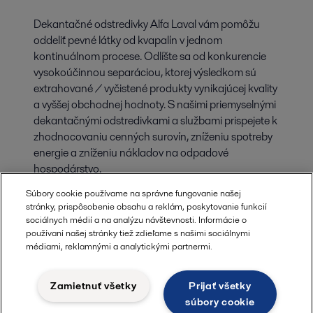
Dekantačné odstredivky Alfa Laval vám pomôžu
oddeliť pevné látky od kvapalín v jednom
kontinuálnom procese. Odlíšte sa od konkurencie
vysokoúčinnou separáciou, ktorej výsledkom sú
extrahované / vyčistené produkty vynikajúcej kvality
a vyššej obchodnej hodnoty. S našimi priemyselnými
dekantačnými odstredivkami a službami prispejete k
zhodnocovaniu cenných surovín, zníženiu spotreby
energie a zníženiu nákladov na odpadové
hospodárstvo.
Súbory cookie používame na správne fungovanie našej
stránky, prispôsobenie obsahu a reklám, poskytovanie funkcií
sociálnych médií a na analýzu návštevnosti. Informácie o
používaní našej stránky tiež zdieľame s našimi sociálnymi
médiami, reklamnými a analytickými partnermi.
Zamietnuť všetky
Prijať všetky
súbory cookie