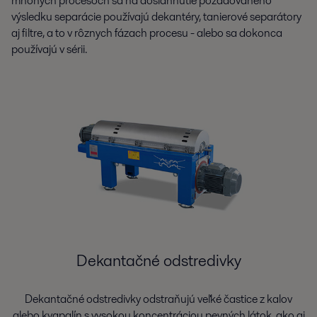
mnohých procesoch sa na dosiahnutie požadovaného
výsledku separácie používajú dekantéry, tanierové separátory
aj filtre, a to v rôznych fázach procesu - alebo sa dokonca
používajú v sérii.
Dekantačné odstredivky
Dekantačné odstredivky odstraňujú veľké častice z kalov
alebo kvapalín s vysokou koncentráciou pevných látok, ako aj