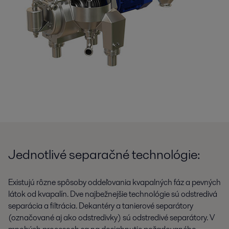
Jednotlivé separačné technológie:
Existujú rôzne spôsoby oddeľovania kvapalných fáz a pevných
látok od kvapalín. Dve najbežnejšie technológie sú odstredivá
separácia a filtrácia. Dekantéry a tanierové separátory
(označované aj ako odstredivky) sú odstredivé separátory. V