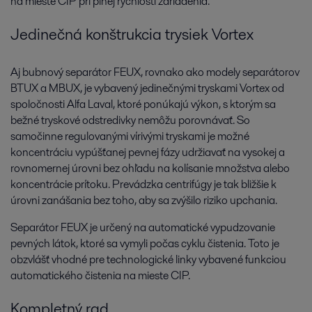
na mieste CIP pri plnej rýchlosti zariadenia.
Jedinečná konštrukcia trysiek Vortex
Aj bubnový separátor FEUX, rovnako ako modely separátorov
BTUX a MBUX, je vybavený jedinečnými tryskami Vortex od
spoločnosti Alfa Laval, ktoré ponúkajú výkon, s ktorým sa
bežné tryskové odstredivky nemôžu porovnávať. So
samočinne regulovanými vírivými tryskami je možné
koncentráciu vypúšťanej pevnej fázy udržiavať na vysokej a
rovnomernej úrovni bez ohľadu na kolísanie množstva alebo
koncentrácie prítoku. Prevádzka centrifúgy je tak bližšie k
úrovni zanášania bez toho, aby sa zvýšilo riziko upchania.
Separátor FEUX je určený na automatické vypudzovanie
pevných látok, ktoré sa vymyli počas cyklu čistenia. Toto je
obzvlášť vhodné pre technologické linky vybavené funkciou
automatického čistenia na mieste CIP.
Kompletný rad