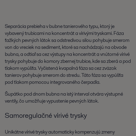
Separácia prebieha v bubne tanierového typu, ktorý je
vybavený trubicami na koncentrát a vírivými tryskami. Fáza
ťažkých pevných látok sa odstredivou silou pohybuje smerom
von do vreciek na sediment, ktoré sa nachádzajú na obvode
bubna, a odtiaľ sa cez výstupy na koncentrát a vnútorné vírivé
trysky pohybuje do komory zbernej trubice, kde sa zberá a pod
tlakom vypúšťa. Vyčistená kvapalná fáza sa cez zväzok
tanierov pohybuje smerom do stredu. Táto fáza sa vypúšťa
pod tlakom pomocou integrovaného čerpadla.
Šupátko pod dnom bubna na istý interval otvára výstupné
ventily, čo umožňuje vypustenie pevných látok.
Samoregulačné vírivé trysky
Unikátne vírivé trysky automaticky kompenzujú zmeny