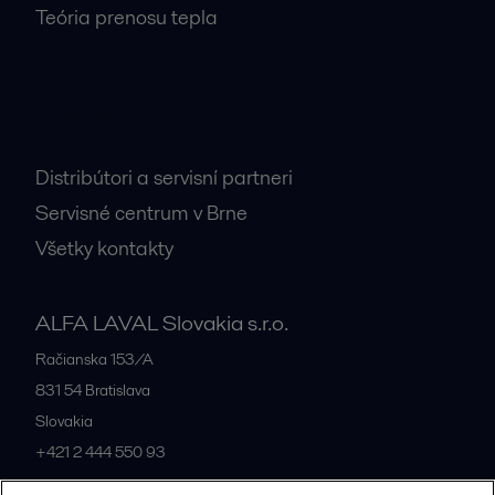
Teória prenosu tepla
Dôležité kontakty
Distribútori a servisní partneri
Servisné centrum v Brne
Všetky kontakty
ALFA LAVAL Slovakia s.r.o.
Račianska 153/A
831 54
Bratislava
Slovakia
+421 2 444 550 93