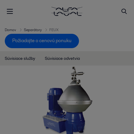
Domov
Separátory
FEUX
Požiadajte o cenovú ponuku
Súvisiace služby
Súvisiace odvetvia