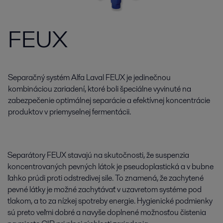
FEUX
Separačný systém Alfa Laval FEUX je jedinečnou
kombináciou zariadení, ktoré boli špeciálne vyvinuté na
zabezpečenie optimálnej separácie a efektívnej koncentrácie
produktov v priemyselnej fermentácii.
Separátory FEUX stavajú na skutočnosti, že suspenzia
koncentrovaných pevných látok je pseudoplastická a v bubne
ľahko prúdi proti odstredivej sile. To znamená, že zachytené
pevné látky je možné zachytávať v uzavretom systéme pod
tlakom, a to za nízkej spotreby energie. Hygienické podmienky
sú preto veľmi dobré a navyše doplnené možnosťou čistenia