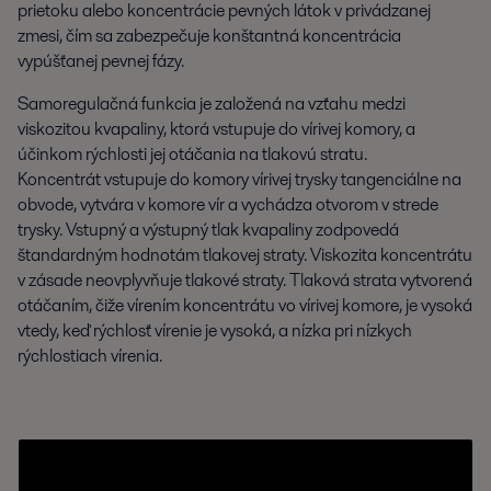
prietoku alebo koncentrácie pevných látok v privádzanej
zmesi, čím sa zabezpečuje konštantná koncentrácia
vypúšťanej pevnej fázy.
Samoregulačná funkcia je založená na vzťahu medzi
viskozitou kvapaliny, ktorá vstupuje do vírivej komory, a
účinkom rýchlosti jej otáčania na tlakovú stratu.
Koncentrát vstupuje do komory vírivej trysky tangenciálne na
obvode, vytvára v komore vír a vychádza otvorom v strede
trysky. Vstupný a výstupný tlak kvapaliny zodpovedá
štandardným hodnotám tlakovej straty. Viskozita koncentrátu
v zásade neovplyvňuje tlakové straty. Tlaková strata vytvorená
otáčaním, čiže vírením koncentrátu vo vírivej komore, je vysoká
vtedy, keď rýchlosť vírenie je vysoká, a nízka pri nízkych
rýchlostiach vírenia.