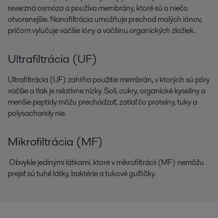
reverzná osmóza a používa membrány, ktoré sú o niečo
otvorenejšie. Nanofiltrácia umožňuje prechod malých iónov,
pričom vylučuje väčšie ióny a väčšinu organických zložiek.
Ultrafiltrácia (UF)
Ultrafiltrácia (UF) zahŕňa použitie membrán, v ktorých sú póry
väčšie a tlak je relatívne nízky. Soli, cukry, organické kyseliny a
menšie peptidy môžu prechádzať, zatiaľ čo proteíny, tuky a
polysacharidy nie.
Mikrofiltrácia (MF)
Obvykle jedinými látkami, ktoré v mikrofiltrácii (MF) nemôžu
prejsť sú tuhé látky, baktérie a tukové guľôčky.