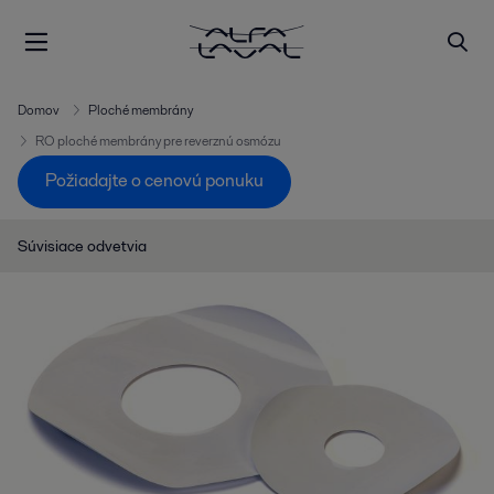
Domov
Ploché membrány
RO ploché membrány pre reverznú osmózu
Požiadajte o cenovú ponuku
Súvisiace odvetvia