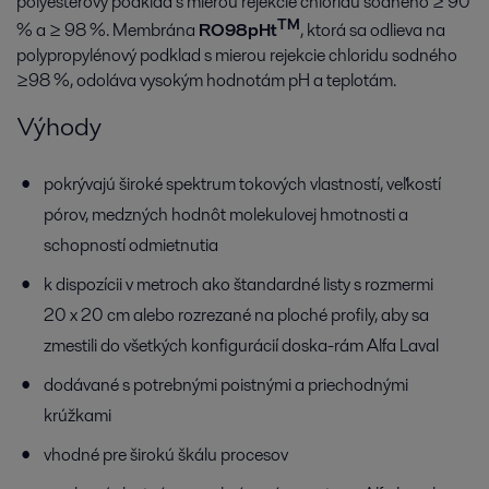
polyesterový podklad s mierou rejekcie chloridu sodného ≥ 90
TM
% a ≥ 98 %. Membrána
RO98pHt
, ktorá sa odlieva na
polypropylénový podklad s mierou rejekcie chloridu sodného
≥98 %, odoláva vysokým hodnotám pH a teplotám.
Výhody
pokrývajú široké spektrum tokových vlastností, veľkostí
pórov, medzných hodnôt molekulovej hmotnosti a
schopností odmietnutia
k dispozícii v metroch ako štandardné listy s rozmermi
20 x 20 cm alebo rozrezané na ploché profily, aby sa
zmestili do všetkých konfigurácií doska-rám Alfa Laval
dodávané s potrebnými poistnými a priechodnými
krúžkami
vhodné pre širokú škálu procesov