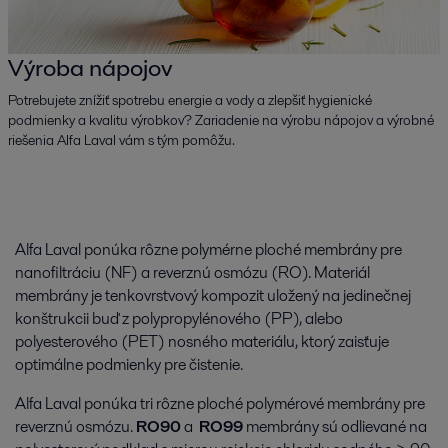
Výroba nápojov
Potrebujete znížiť spotrebu energie a vody a zlepšiť hygienické
podmienky a kvalitu výrobkov? Zariadenie na výrobu nápojov a výrobné
riešenia Alfa Laval vám s tým pomôžu.
Alfa Laval ponúka rôzne polymérne ploché membrány pre
nanofiltráciu (NF) a reverznú osmózu (RO). Materiál
membrány je tenkovrstvový kompozit uložený na jedinečnej
konštrukcii buď z polypropylénového (PP), alebo
polyesterového (PET) nosného materiálu, ktorý zaisťuje
optimálne podmienky pre čistenie.
Alfa Laval ponúka tri rôzne ploché polymérové membrány pre
reverznú osmózu.
RO90
a
RO99
membrány sú odlievané na