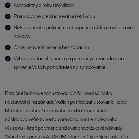
Kompaktný a robustný dizajn
Prerušované preplachovanie šetrí vodu
Nízka spotreba polyméru zabezpečuje nízke prevádzkové
náklady
Čisté, uzavreté riešenie bez zápachu
Výber ovládacích panelov a pomocných zariadení na
splnenie Vašich požiadaviek na spracovanie
Rotačné bubnové zahusťovadlá Alfa Laval sú ľahko
nastaviteľné na základe Vašich potrieb zahusťovania kalov.
Môžete dosiahnuť rovnováhu medzi účinnosťou a
nákladovou efektívnosťou pre dosiahnutie najlepšieho
výsledku - šetriť polymér a znižovať prevádzkové náklady.
Vyberte si z ponuky ALDRUM, ktorá znižuje objem kalu až o