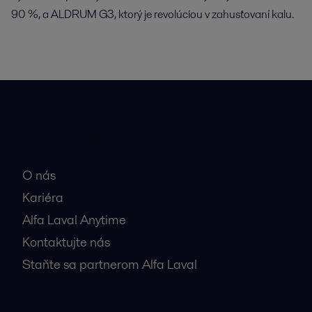
90 %, a ALDRUM G3, ktorý je revolúciou v zahusťovaní kalu.
Rýchle odkazy
O nás
Kariéra
Alfa Laval Anytime
Kontaktujte nás
Staňte sa partnerom Alfa Laval