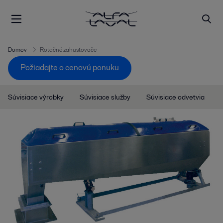
Domov
Rotačné zahusťovače
Požiadajte o cenovú ponuku
Súvisiace výrobky
Súvisiace služby
Súvisiace odvetvia