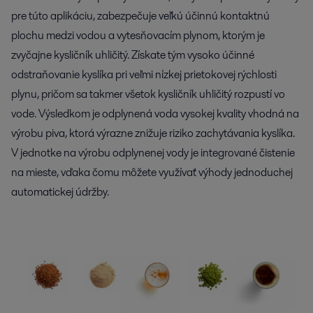
pre túto aplikáciu, zabezpečuje veľkú účinnú kontaktnú
plochu medzi vodou a vytesňovacím plynom, ktorým je
zvyčajne kysličník uhličitý. Získate tým vysoko účinné
odstraňovanie kyslíka pri veľmi nízkej prietokovej rýchlosti
plynu, pričom sa takmer všetok kysličník uhličitý rozpustí vo
vode. Výsledkom je odplynená voda vysokej kvality vhodná na
výrobu piva, ktorá výrazne znižuje riziko zachytávania kyslíka.
V jednotke na výrobu odplynenej vody je integrované čistenie
na mieste, vďaka čomu môžete využívať výhody jednoduchej
automatickej údržby.