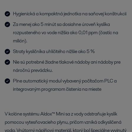
Hygienická a kompaktná jednotka na saňovej konštrukcii
Za menej ako 5 minút sa dosiahne úroveň kyslíka
rozpusteného vo vode nižšia ako 0,01 ppm (častíc na
milión).
Straty kysličníka uhličitého nižšie ako 5 %
Nie sú potrebné žiadne tlakové nádoby ani nádoby pre
náročnú prevádzku.
Plne automatický modul vybavený počítačom PLC a
integrovaným programom čistenia na mieste
V kolóne systému Aldox™ Mini sa z vody odstraňuje kyslík
pomocou vytesňovacieho plynu, pričom vzniká odkysličená
voda. Vnútorný náplňový materiál, ktorý bol špeciálne vyvinutý