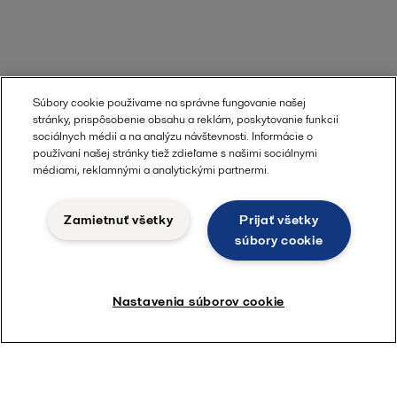
Súbory cookie používame na správne fungovanie našej
stránky, prispôsobenie obsahu a reklám, poskytovanie funkcií
sociálnych médií a na analýzu návštevnosti. Informácie o
používaní našej stránky tiež zdieľame s našimi sociálnymi
médiami, reklamnými a analytickými partnermi.
Vyžiadajte si ponuku
Zamietnuť všetky
Prijať všetky
súbory cookie
Radi vám pomôžeme
Nastavenia súborov cookie
Dotazy týkajúce sa produktov