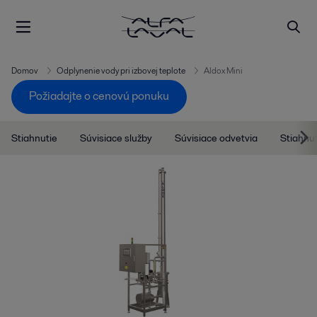
Domov
Odplynenie vody pri izbovej teplote
Aldox Mini
Požiadajte o cenovú ponuku
Stiahnutie
Súvisiace služby
Súvisiace odvetvia
Stiahnu