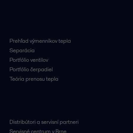
Najnavštevovanejšie stránky
Prehľad výmenníkov tepla
Separácia
Portfólio ventilov
Portfólio čerpadiel
Teória prenosu tepla
Dôležité kontakty
Distribútori a servisní partneri
Servisné centrum v Brne