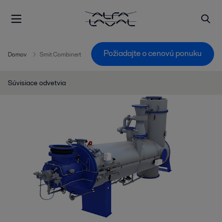
Požiadajte o cenovú ponuku
Domov
Smit Combinert
Súvisiace odvetvia