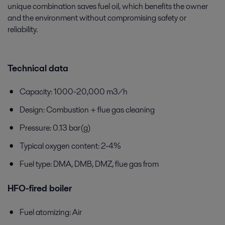
unique combination saves fuel oil, which benefits the owner
and the environment without compromising safety or
reliability.
Technical data
Capacity: 1000-20,000 m3/h
Design: Combustion + flue gas cleaning
Pressure: 0.13 bar(g)
Typical oxygen content: 2-4%
Fuel type: DMA, DMB, DMZ, flue gas from
HFO-fired boiler
Fuel atomizing: Air