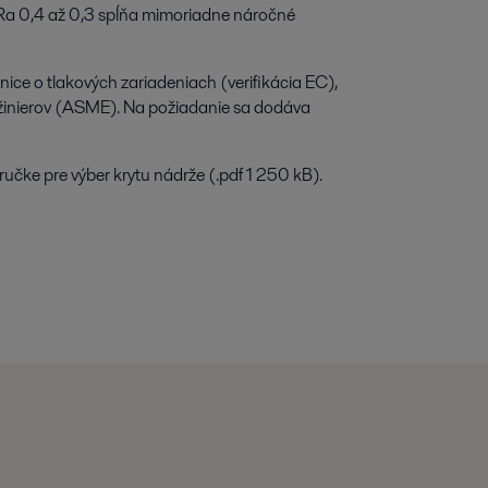
u Ra 0,4 až 0,3 spĺňa mimoriadne náročné
nice o tlakových zariadeniach (verifikácia EC),
nžinierov (ASME). Na požiadanie sa dodáva
íručke pre výber krytu nádrže (.pdf 1 250 kB).