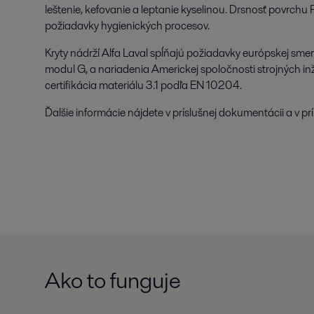
leštenie, kefovanie a leptanie kyselinou. Drsnosť povrch
požiadavky hygienických procesov.
Kryty nádrží Alfa Laval spĺňajú požiadavky európskej smer
modul G, a nariadenia Americkej spoločnosti strojných i
certifikácia materiálu 3.1 podľa EN 10204.
Ďalšie informácie nájdete v príslušnej dokumentácii a v pr
Ako to funguje