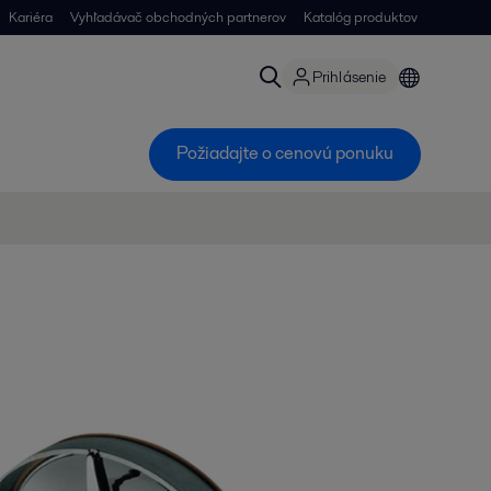
Kariéra
Vyhľadávač obchodných partnerov
Katalóg produktov
Prihlásenie
Požiadajte o cenovú ponuku