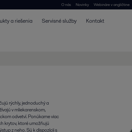
O nás
Novinky
Webináre v angličtine
ukty a riešenia
Servisné služby
Kontakt
ečujú rýchly, jednoduchý a
žívajú v mliekarenskom,
ickom odvetví. Ponúkame viac
h krytov, ktoré umožňujú
stup z neho. Sú k dispozícii s