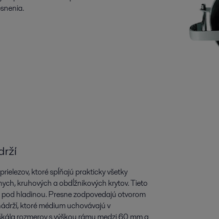
snenia.
drží
ielezov, ktoré spĺňajú prakticky všetky
lnych, kruhových a obdĺžnikových krytov. Tieto
 aj pod hladinou. Presne zodpovedajú otvorom
nádrží, ktoré médium uchovávajú v
á škála rozmerov s výškou rámu medzi 60 mm a