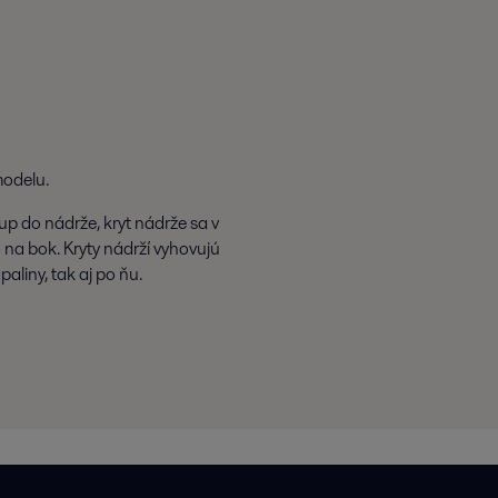
modelu.
p do nádrže, kryt nádrže sa v
na bok. Kryty nádrží vyhovujú
liny, tak aj po ňu.