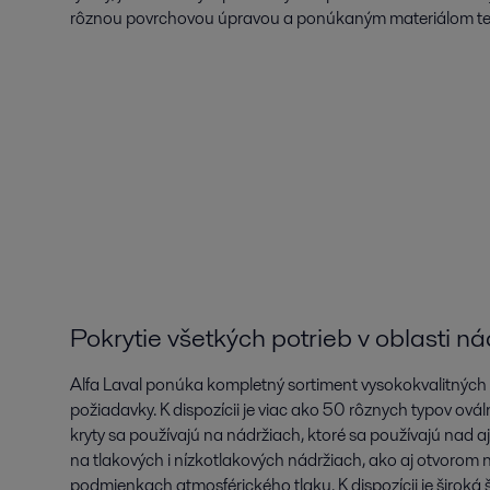
rôznou povrchovou úpravou a ponúkaným materiálom te
Pokrytie všetkých potrieb v oblasti ná
Alfa Laval ponúka kompletný sortiment vysokokvalitných pr
požiadavky. K dispozícii je viac ako 50 rôznych typov ová
kryty sa používajú na nádržiach, ktoré sa používajú nad
na tlakových i nízkotlakových nádržiach, ako aj otvorom 
podmienkach atmosférického tlaku. K dispozícii je širok