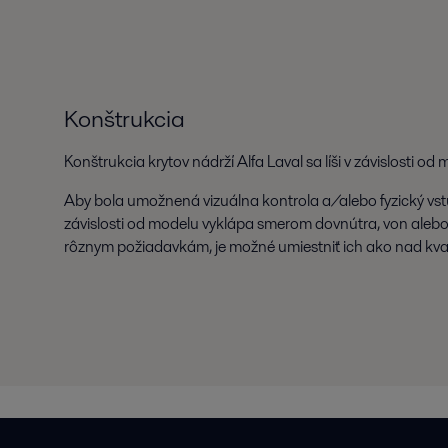
Konštrukcia
Konštrukcia krytov nádrží Alfa Laval sa líši v závislosti od 
Aby bola umožnená vizuálna kontrola a/alebo fyzický vstu
závislosti od modelu vyklápa smerom dovnútra, von alebo 
rôznym požiadavkám, je možné umiestniť ich ako nad kvapa