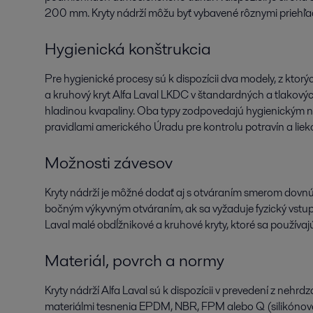
200 mm. Kryty nádrží môžu byť vybavené rôznymi priehľad
Hygienická konštrukcia
Pre hygienické procesy sú k dispozícii dva modely, z ktorý
a kruhový kryt Alfa Laval LKDC v štandardných a tlakový
hladinou kvapaliny. Oba typy zodpovedajú hygienickým n
pravidlami amerického Úradu pre kontrolu potravín a lie
Možnosti závesov
Kryty nádrží je môžné dodať aj s otváraním smerom dovnút
bočným výkyvným otváraním, ak sa vyžaduje fyzický vstup
Laval malé obdĺžnikové a kruhové kryty, ktoré sa používaj
Materiál, povrch a normy
Kryty nádrží Alfa Laval sú k dispozícii v prevedení z nehr
materiálmi tesnenia EPDM, NBR, FPM alebo Q (silikónové