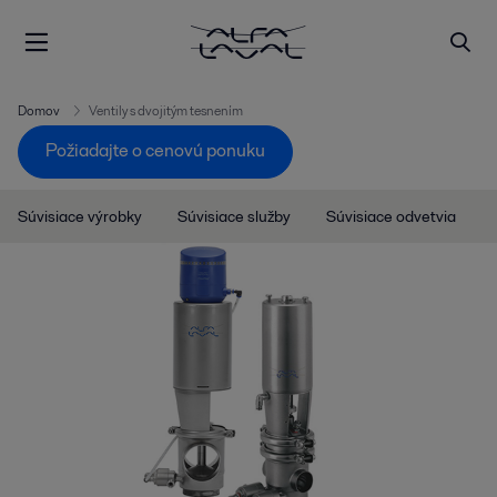
Domov
Ventily s dvojitým tesnením
Požiadajte o cenovú ponuku
Súvisiace výrobky
Súvisiace služby
Súvisiace odvetvia