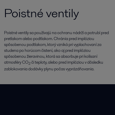
Poistné ventily
Poistné ventily sa používajú na ochranu nádrží a potrubí pred
pretlakom alebo podtlakom. Chránia pred implóziou
spôsobenou podtlakom, ktorý vzniká pri vyplachovaní za
studena po horúcom čistení, ako aj pred implóziou
spôsobenou žieravinou, ktorá sa absorbuje pri kolísaní
atmosféry CO
či teploty, alebo pred implóziou v dôsledku
2
zablokovania dodávky plynu počas vyprázdňovania.
Rýchle odkazy