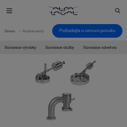
Požiadajte o cenovú ponuku
Domov
Poistné ventily
Súvisiace výrobky
Súvisiace služby
Súvisiace odvetvia