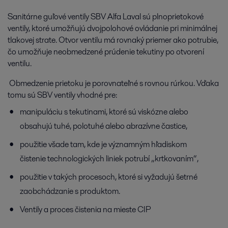
Sanitárne guľové ventily SBV Alfa Laval sú plnoprietokové
ventily, ktoré umožňujú dvojpolohové ovládanie pri minimálnej
tlakovej strate. Otvor ventilu má rovnaký priemer ako potrubie,
čo umožňuje neobmedzené prúdenie tekutiny po otvorení
ventilu.
Obmedzenie prietoku je porovnateľné s rovnou rúrkou. Vďaka
tomu sú SBV ventily vhodné pre:
manipuláciu s tekutinami, ktoré sú viskózne alebo
obsahujú tuhé, polotuhé alebo abrazívne častice,
použitie všade tam, kde je významným hľadiskom
čistenie technologických liniek potrubí „krtkovaním“,
použitie v takých procesoch, ktoré si vyžadujú šetrné
zaobchádzanie s produktom.
Ventily a proces čistenia na mieste CIP