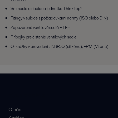
Snímacia a riadiaca jednotka ThinkTop®
Fitingy v súlade s požiadavkami normy (ISO alebo DIN)
Zapuzdrené ventilové sedlá PTFE
Prípojky pre čistenie ventilových sediel
O-krúžky v prevedení z NBR, Q (silikónu), FPM (Vitonu)
Rýchle odkazy
O nás
Kariéra