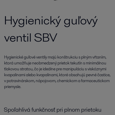
Hygienický guľový
ventil SBV
Hygienické guľové ventily majú konštrukciu s plným vŕtaním,
ktorá umožňuje neobmedzený prietok tekutín s minimálnou
tlakovou stratou, čo je ideálne pre manipuláciu s viskóznymi
kvapalinami alebo kvapalinami, ktoré obsahujú pevné častice,
v potravinárskom, nápojovom, chemickom a farmaceutickom
priemysle.
Spoľahlivá funkčnosť pri plnom prietoku