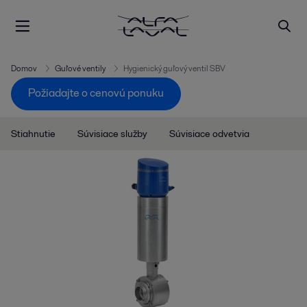
Domov
Guľové ventily
Hygienický guľový ventil SBV
Požiadajte o cenovú ponuku
Stiahnutie
Súvisiace služby
Súvisiace odvetvia