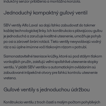
indukčný senzor priblíženia a montážna konzola.
Jednoduchý kompaktný guľový ventil
SBV ventily Alfa Laval sa dajú ľahko zabudovať do takmer
každej technologickej linky. Ich konštrukcia s plávajúcou guľou
je jednoduchá a zaručuje kvalitné utesnenie, umožňuje pohyb
po osi a zároveň bráni rotácii. Tieto ventily nevyvolávajú vodný
ráz a sú úplne imúnne voči tlakovým rázom v potrubí.
Samonastaviteľné tesniace krúžky, ktoré sú pod stálym tlakom
vonkajších pružín, zaisťujú veľmi spoľahlivé utesnenie stopky
ventilu. V plášti SBV ventilov s automatickým ovládaním sú
zabudované inšpekčné otvory pre ľahkú kontrolu utesnenie
vretena.
Guľové ventily s jednoduchou údržbou
Konštrukcia ventilu z troch častí s malým počtom pohyblivých