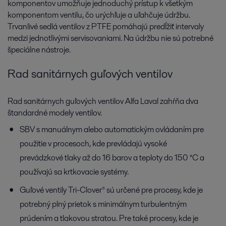
komponentov umožňuje jednoduchý prístup k všetkým
komponentom ventilu, čo urýchľuje a uľahčuje údržbu.
Trvanlivé sedlá ventilov z PTFE pomáhajú predĺžiť intervaly
medzi jednotlivými servisovaniami. Na údržbu nie sú potrebné
špeciálne nástroje.
Rad sanitárnych guľových ventilov
Rad sanitárnych guľových ventilov Alfa Laval zahŕňa dva
štandardné modely ventilov.
SBV s manuálnym alebo automatickým ovládaním pre
použitie v procesoch, kde prevládajú vysoké
prevádzkové tlaky až do 16 barov a teploty do 150 °C a
používajú sa krtkovacie systémy.
Guľové ventily Tri-Clover® sú určené pre procesy, kde je
potrebný plný prietok s minimálnym turbulentným
prúdením a tlakovou stratou. Pre také procesy, kde je