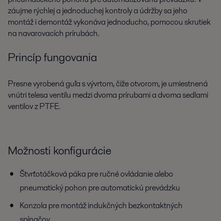
záujme rýchlej a jednoduchej kontroly a údržby sa jeho
montáž i demontáž vykonáva jednoducho, pomocou skrutiek
na navarovacích prírubách.
Princíp fungovania
Presne vyrobená guľa s vývrtom, čiže otvorom, je umiestnená
vnútri telesa ventilu medzi dvoma prírubami a dvoma sedlami
ventilov z PTFE.
Možnosti konfigurácie
Štvrťotáčková páka pre ručné ovládanie alebo
pneumatický pohon pre automatickú prevádzku
Konzola pre montáž indukčných bezkontaktných
spínačov