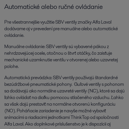
Automatické alebo ručné ovládanie
Pre všestrannejšie využitie SBV ventily značky Alfa Laval
dodávame aj v prevedení pre manuálne alebo automatické
ovládanie.
Manuálne ovládanie: SBV ventily sú vybavené pákou z
nehrdzavejúcej ocele, otočnou o štvrť otáčky, čo zaisťuje
mechanické uzamknutie ventilu v otvorenej alebo uzavretej
polohe.
Automatická prevádzka: SBV ventily používajú štandardné
bezúdržbové pneumatické pohony. Guľové ventily s pohonom
sa dodávajú ako normálne uzavreté ventily (NC), ktoré sa dajú
ľahko ovládať na diaľku pomocou stlačeného vzduchu. Ľahko
sa však dajú prestaviť na normálne otvorenú konfiguráciu
(NO). Poháňacie zariadenie je navyše možné vybaviť
snímacími a riadiacimi jednotkami ThinkTop od spoločnosti
Alfa Laval. Ako doplnkové príslušenstvo je k dispozícii aj