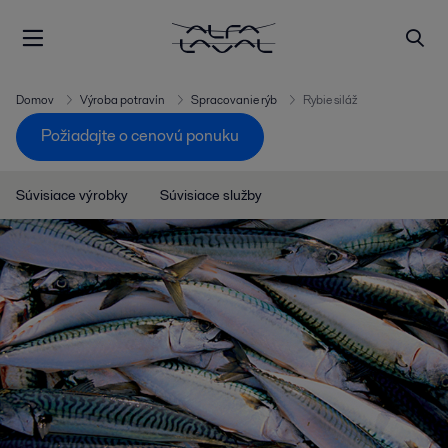
Domov
Výroba potravín
Spracovanie rýb
Rybie siláž
Požiadajte o cenovú ponuku
Súvisiace výrobky
Súvisiace služby