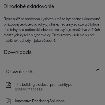
Dlhodobé skladovanie
Rybie siláž so správnou kyslosťou môže byť bežne skladovaná
pri izbovej teplote dva roky aj dlhšie. Proteíny sa stávajú ľahšie
riediteľnými a počas skladovania sa zvyšuje množstvo voľných
mastných kyselín v rybom oleji. Tieto zmeny však nie sú pre
nutričné hodnoty nijako zásadné.
Downloads
Downloads
The building blocks of profitability.pdf
2018-10-17 3058 kB
Innovative Rendering Solutions