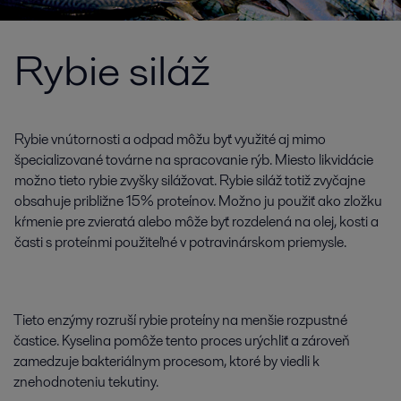
Rybie siláž
Rybie vnútornosti a odpad môžu byť využité aj mimo
špecializované továrne na spracovanie rýb. Miesto likvidácie
možno tieto rybie zvyšky silážovat. Rybie siláž totiž zvyčajne
obsahuje približne 15% proteínov. Možno ju použiť ako zložku
kŕmenie pre zvieratá alebo môže byť rozdelená na olej, kosti a
časti s proteínmi použiteľné v potravinárskom priemysle.
Tieto enzýmy rozruší rybie proteíny na menšie rozpustné
častice. Kyselina pomôže tento proces urýchliť a zároveň
zamedzuje bakteriálnym procesom, ktoré by viedli k
znehodnoteniu tekutiny.