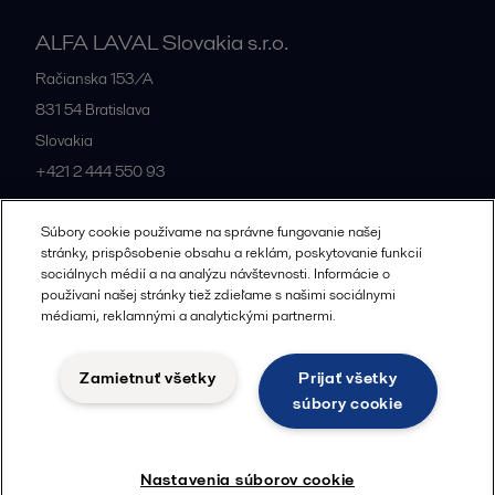
ALFA LAVAL Slovakia s.r.o.
Račianska 153/A
831 54
Bratislava
Slovakia
+421 2 444 550 93
Súbory cookie používame na správne fungovanie našej
All offices and partners
stránky, prispôsobenie obsahu a reklám, poskytovanie funkcií
sociálnych médií a na analýzu návštevnosti. Informácie o
používaní našej stránky tiež zdieľame s našimi sociálnymi
médiami, reklamnými a analytickými partnermi.
Zásady spracúvania osobných údajov
Zásady používania súborov cookie
Zamietnuť všetky
Prijať všetky
Pravidlá používania sociálnych sietí
Právne podmienky
súbory cookie
Sledovať
Nastavenia súborov cookie
© 2015-2026, ALFA LAVAL