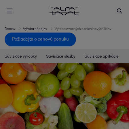
Domov
Výroba nápojov
Výroba ovocných a zeleninových štiav
Požiadajte o cenovú ponuku
Súvisiace výrobky
Súvisiace služby
Súvisiace aplikácie