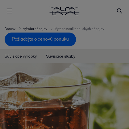
Domov
Výroba nápojov
Výroba nealkoholických nápojov
Požiadajte o cenovú ponuku
Súvisiace výrobky
Súvisiace služby