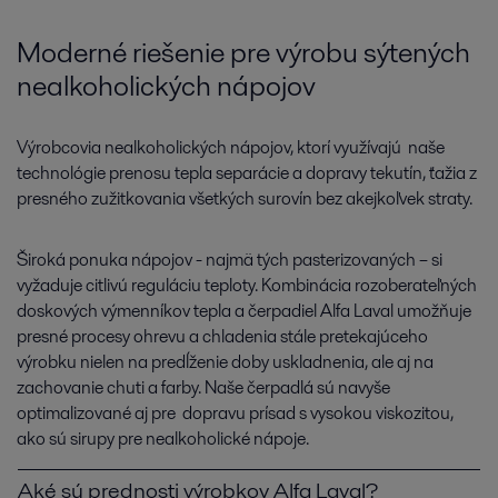
Moderné riešenie pre výrobu sýtených
nealkoholických nápojov
Výrobcovia nealkoholických nápojov, ktorí využívajú naše
technológie prenosu tepla separácie a dopravy tekutín, ťažia z
presného zužitkovania všetkých surovín bez akejkoľvek straty.
Široká ponuka nápojov - najmä tých pasterizovaných – si
vyžaduje citlivú reguláciu teploty. Kombinácia rozoberateľných
doskových výmenníkov tepla a čerpadiel Alfa Laval umožňuje
presné procesy ohrevu a chladenia stále pretekajúceho
výrobku nielen na predĺženie doby uskladnenia, ale aj na
zachovanie chuti a farby. Naše čerpadlá sú navyše
optimalizované aj pre dopravu prísad s vysokou viskozitou,
ako sú sirupy pre nealkoholické nápoje.
Aké sú prednosti výrobkov Alfa Laval?