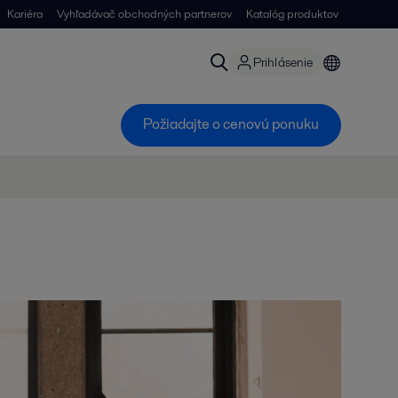
Kariéra
Vyhľadávač obchodných partnerov
Katalóg produktov
Prihlásenie
Požiadajte o cenovú ponuku