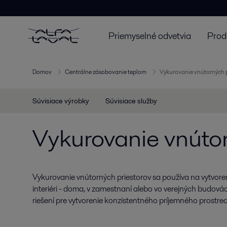
Priemyselné odvetvia
Prod
Domov
Centrálne zásobovanie teplom
Vykurovanie vnútorných 
Súvisiace výrobky
Súvisiace služby
Vykurovanie vnútor
Vykurovanie vnútorných priestorov sa používa na vytvoren
interiéri - doma, v zamestnaní alebo vo verejných budo
riešení pre vytvorenie konzistentného príjemného prostredia