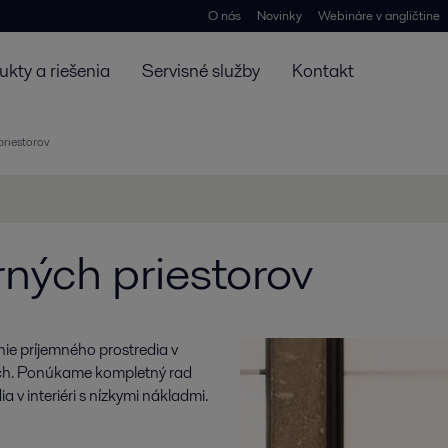
O nás
Novinky
Webináre v angličtine
ukty a riešenia
Servisné služby
Kontakt
priestorov
ných priestorov
ie príjemného prostredia v
vách. Ponúkame kompletný rad
 v interiéri s nízkymi nákladmi.