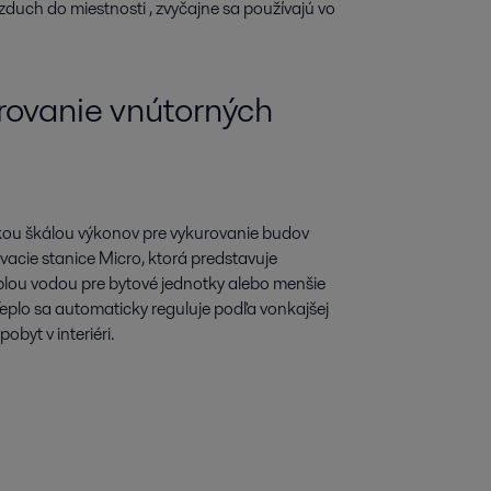
duch do miestnosti , zvyčajne sa používajú vo
rovanie vnútorných
okou škálou výkonov pre vykurovanie budov
vacie stanice Micro, ktorá predstavuje
plou vodou pre bytové jednotky alebo menšie
eplo sa automaticky reguluje podľa vonkajšej
obyt v interiéri.