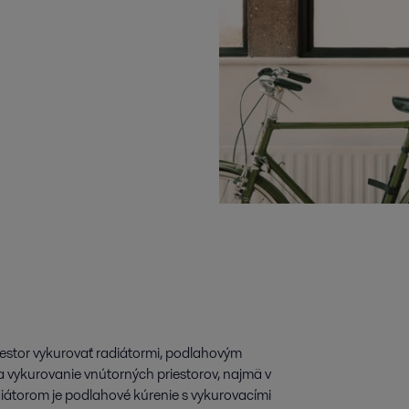
riestor vykurovať radiátormi, podlahovým
a vykurovanie vnútorných priestorov, najmä v
adiátorom je podlahové kúrenie s vykurovacími