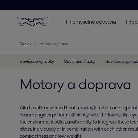
Priemyselné odvetvia
Prod
Domov
Motory a doprava
Súvisiace výrobky
Súvisiace služby
Súvisiace aplikác
Motory a doprava
Alfa Laval’s advanced heat transfer, filtration and separa
ensure engines perform efficiently, with the lowest life-c
the environment. Alfa Laval’s ability to integrate these te
either, individually or in combination with each other, result
compactness and low weight.