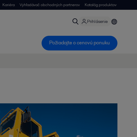
Kariéra
Vyhľadávač obchodných partnerov
Katalóg produktov
Prihlásenie
Požiadajte o cenovú ponuku