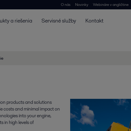
O nás
Novinky
Webináre v angličtine
ukty a riešenia
Servisné služby
Kontakt
ie
tion products and solutions
ycle costs and minimal impact on
chnologies into your engine,
s in high levels of