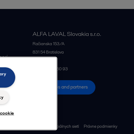
ALFA LAVAL Slovakia s.r.o.
Račianska 153/A
831 54
Bratislava
neri
Slovakia
+421 2 444 550 93
ory
All offices and partners
ky
 cookie
cookie
Pravidlá používania sociálnych sietí
Právne podmienky