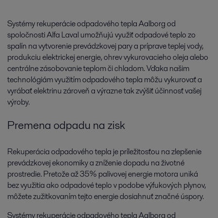
Systémy rekuperácie odpadového tepla Aalborg od
spoločnosti Alfa Laval umožňujú využiť odpadové teplo zo
spalín na vytvorenie prevádzkovej pary a príprave teplej vody,
produkciu elektrickej energie, ohrev vykurovacieho oleja alebo
centrálne zásobovanie teplom či chladom. Vďaka našim
technológiám využitím odpadového tepla môžu vykurovať a
vyrábať elektrinu zároveň a výrazne tak zvýšiť účinnosť vašej
výroby.
Premena odpadu na zisk
Rekuperácia odpadového tepla je príležitosťou na zlepšenie
prevádzkovej ekonomiky a zníženie dopadu na životné
prostredie. Pretože až 35% palivovej energie motora uniká
bez využitia ako odpadové teplo v podobe výfukových plynov,
môžete zužitkovaním tejto energie dosiahnuť značné úspory.
Systémy rekuperácie odpadového tepla Aalborg od