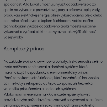
spoločnosti Alfa Laval umožňujú využiť odpadové teplo zo
spalín na vytvorenie prevádzkovej pary a prípravu teplej vody,
produkciu elektrickej energie, ohrev vykurovacieho oleja alebo
centrálne zásobovanie teplom či chladom. Vďaka našim
technológiám využitie odpadového tepla môžete súčasne
vykurovať a vyrábať elektrinu a výrazne tak zvýšiť účinnosť
vašej výroby.
Komplexný prínos
Na základe svojho know-how a bohatých skúseností z celého
sveta môžeme konštruovať a dodávať systémy, ktoré
maximalizujú hospodársky a environmentálny prínos.
Ponúkame kompletné riešenia, ktoré nezahŕňajú len vysoko
účinné kotly s rekuperáciou tepla zo spalín, ale tiež veľkú
variabilitu príslušenstva a riadiacich systémov.
Vďaka našim riešeniam na kľúč môžete lepšie vyhovieť
prevádzkovým požiadavkám a zároveň sa vyrovnať s rastúcimi
cenami palív a prísnejšími zákonmi na ochranu životného