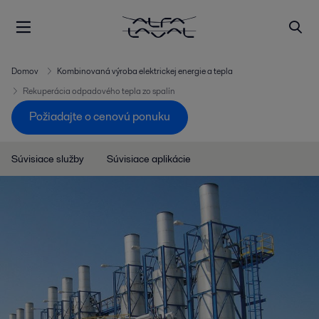
Domov
Kombinovaná výroba elektrickej energie a tepla
Rekuperácia odpadového tepla zo spalín
Požiadajte o cenovú ponuku
Súvisiace služby
Súvisiace aplikácie