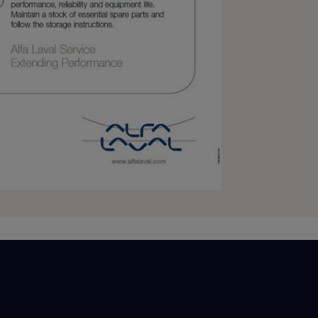
števovanejšie
Dôležité kontakty