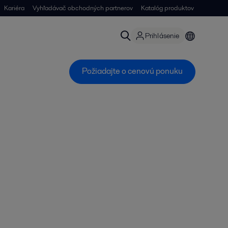
Kariéra
Vyhľadávač obchodných partnerov
Katalóg produktov
Prihlásenie
Požiadajte o cenovú ponuku