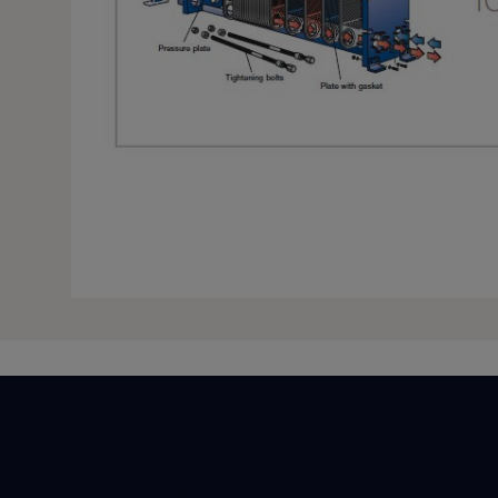
Rýchle odkazy
Najnav