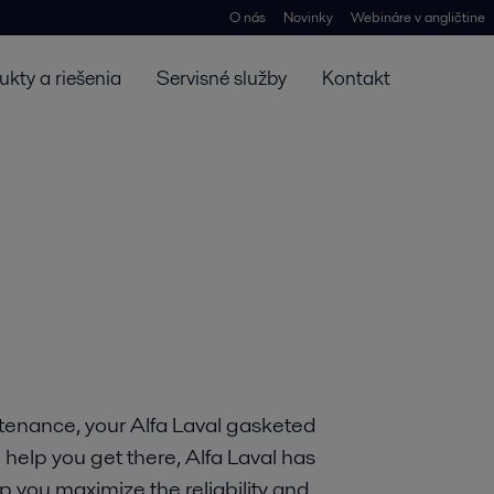
O nás
Novinky
Webináre v angličtine
ukty a riešenia
Servisné služby
Kontakt
tenance, your Alfa Laval gasketed
 help you get there, Alfa Laval has
p you maximize the reliability and