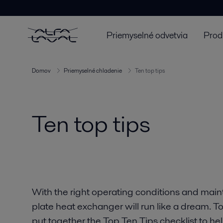
Priemyselné odvetvia
Prod
Domov
Priemyselné chladenie
Ten top tips
Ten top tips
With the right operating conditions and main
plate heat exchanger will run like a dream. To
put together the Top Ten Tips checklist to hel