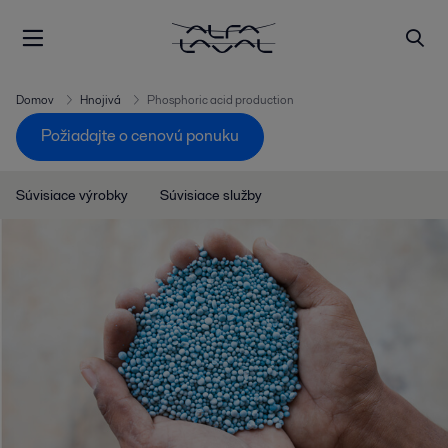
Domov
Hnojivá
Phosphoric acid production
Požiadajte o cenovú ponuku
Súvisiace výrobky
Súvisiace služby