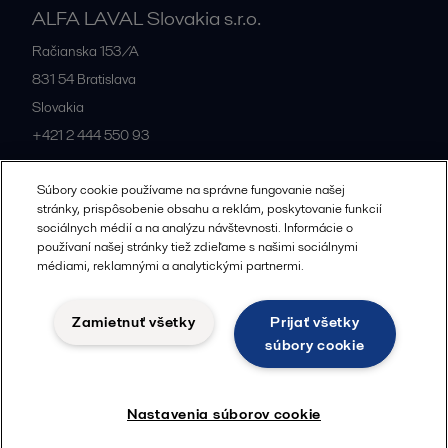
ALFA LAVAL Slovakia s.r.o.
Račianska 153/A
831 54
Bratislava
Slovakia
+421 2 444 550 93
Súbory cookie používame na správne fungovanie našej
All offices and partners
stránky, prispôsobenie obsahu a reklám, poskytovanie funkcií
sociálnych médií a na analýzu návštevnosti. Informácie o
používaní našej stránky tiež zdieľame s našimi sociálnymi
médiami, reklamnými a analytickými partnermi.
Zásady spracúvania osobných údajov
Zásady používania súborov cookie
Zamietnuť všetky
Prijať všetky
Pravidlá používania sociálnych sietí
Právne podmienky
súbory cookie
Sledovať
Nastavenia súborov cookie
© 2015-2026, ALFA LAVAL