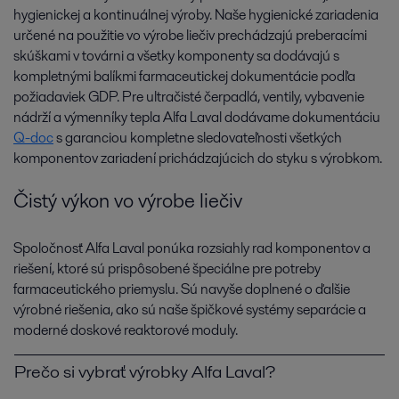
hygienickej a kontinuálnej výroby. Naše hygienické zariadenia
určené na použitie vo výrobe liečiv prechádzajú preberacími
skúškami v továrni a všetky komponenty sa dodávajú s
kompletnými balíkmi farmaceutickej dokumentácie podľa
požiadaviek GDP. Pre ultračisté čerpadlá, ventily, vybavenie
nádrží a výmenníky tepla Alfa Laval dodávame dokumentáciu
Q-doc
s garanciou kompletne sledovateľnosti všetkých
komponentov zariadení prichádzajúcich do styku s výrobkom.
Čistý výkon vo výrobe liečiv
Spoločnosť Alfa Laval ponúka rozsiahly rad komponentov a
riešení, ktoré sú prispôsobené špeciálne pre potreby
farmaceutického priemyslu. Sú navyše doplnené o ďalšie
výrobné riešenia, ako sú naše špičkové systémy separácie a
moderné doskové reaktorové moduly.
Prečo si vybrať výrobky Alfa Laval?