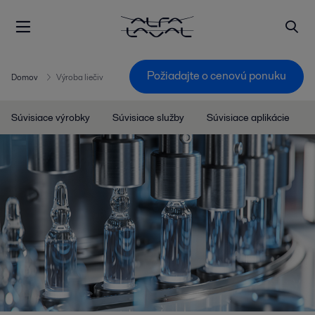
Požiadajte o cenovú ponuku
Domov
Výroba liečiv
Súvisiace výrobky
Súvisiace služby
Súvisiace aplikácie