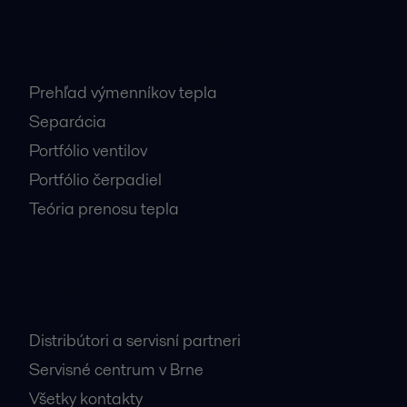
Najnavštevovanejšie stránky
Prehľad výmenníkov tepla
Separácia
Portfólio ventilov
Portfólio čerpadiel
Teória prenosu tepla
Dôležité kontakty
Distribútori a servisní partneri
Servisné centrum v Brne
Všetky kontakty