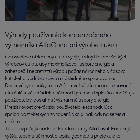
Výhody používania kondenzačného
výmenníka AlfaCond pri výrobe cukru
Celosvetovo nízke ceny cukru vyvíjajú silný tlak na všetkých
výrobcov cukru, aby maximalizovali úspory energie a
zabezpečili nepretržitú výrobu počas náročného a časovo
kritického obdobia zberu a následného spracovania.
Doskové výmenníky tepla Alfa Laval sú všeobecne uznávané
ako špičkové z hľadiska účinnosti prenosu tepla, čo umožňuje
používateľovi dosiahnuť významné úspory energie.
Pre ziskovosť prevádzky používateľa je rozhodujúca
spoľahlivosť všetkých zariadení, ako aj náklady na servis a
údržbu.
Tú zabezpečujú doskové kondenzátory Alfa Laval. Ponúkajú
vyššiu tepelnú účinnosť a lepšiu geometriu prietoku ako