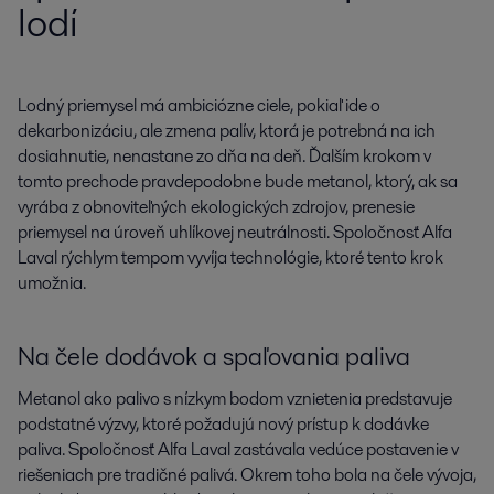
lodí
Lodný priemysel má ambiciózne ciele, pokiaľ ide o 
dekarbonizáciu, ale zmena palív, ktorá je potrebná na ich 
dosiahnutie, nenastane zo dňa na deň. Ďalším krokom v 
tomto prechode pravdepodobne bude metanol, ktorý, ak sa 
vyrába z obnoviteľných ekologických zdrojov, prenesie 
priemysel na úroveň uhlíkovej neutrálnosti. Spoločnosť Alfa 
Laval rýchlym tempom vyvíja technológie, ktoré tento krok 
umožnia.
Na čele dodávok a spaľovania paliva
Metanol ako palivo s nízkym bodom vznietenia predstavuje
podstatné výzvy, ktoré požadujú nový prístup k dodávke
paliva. Spoločnosť Alfa Laval zastávala vedúce postavenie v
riešeniach pre tradičné palivá. Okrem toho bola na čele vývoja,