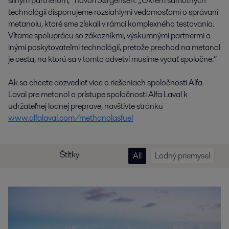
silným partnerom,“ hovorí Jørgensen. „Okrem samotných
technológií disponujeme rozsiahlymi vedomosťami o správaní
metanolu, ktoré sme získali v rámci komplexného testovania.
Vítame spoluprácu so zákazníkmi, výskumnými partnermi a
inými poskytovateľmi technológií, pretože prechod na metanol
je cesta, na ktorú sa v tomto odvetví musíme vydať spoločne.“
Ak sa chcete dozvedieť viac o riešeniach spoločnosti Alfa
Laval pre metanol a prístupe spoločnosti Alfa Laval k
udržateľnej lodnej preprave, navštívte stránku
www.alfalaval.com/methanolasfuel
Štítky
All
Lodný priemysel