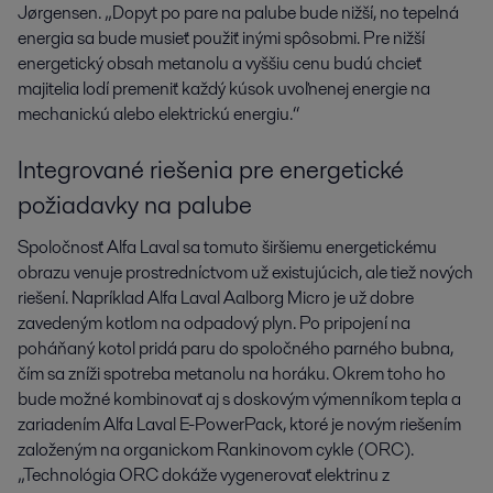
Jørgensen. „Dopyt po pare na palube bude nižší, no tepelná
energia sa bude musieť použiť inými spôsobmi. Pre nižší
energetický obsah metanolu a vyššiu cenu budú chcieť
majitelia lodí premeniť každý kúsok uvoľnenej energie na
mechanickú alebo elektrickú energiu.“
Integrované riešenia pre energetické
požiadavky na palube
Spoločnosť Alfa Laval sa tomuto širšiemu energetickému
obrazu venuje prostredníctvom už existujúcich, ale tiež nových
riešení. Napríklad Alfa Laval Aalborg Micro je už dobre
zavedeným kotlom na odpadový plyn. Po pripojení na
poháňaný kotol pridá paru do spoločného parného bubna,
čím sa zníži spotreba metanolu na horáku. Okrem toho ho
bude možné kombinovať aj s doskovým výmenníkom tepla a
zariadením Alfa Laval E-PowerPack, ktoré je novým riešením
založeným na organickom Rankinovom cykle (ORC).
„Technológia ORC dokáže vygenerovať elektrinu z