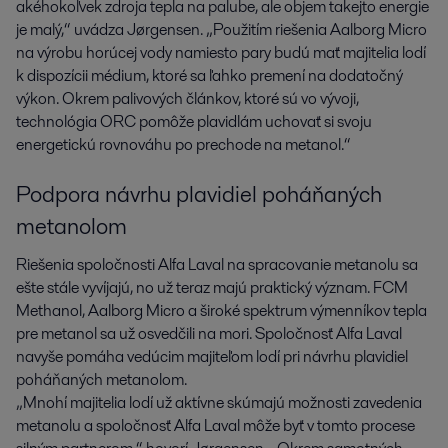
akéhokoľvek zdroja tepla na palube, ale objem takejto energie
je malý,“ uvádza Jørgensen. „Použitím riešenia Aalborg Micro
na výrobu horúcej vody namiesto pary budú mať majitelia lodí
k dispozícii médium, ktoré sa ľahko premení na dodatočný
výkon. Okrem palivových článkov, ktoré sú vo vývoji,
technológia ORC pomôže plavidlám uchovať si svoju
energetickú rovnováhu po prechode na metanol.“
Podpora návrhu plavidiel poháňaných
metanolom
Riešenia spoločnosti Alfa Laval na spracovanie metanolu sa
ešte stále vyvíjajú, no už teraz majú praktický význam. FCM
Methanol, Aalborg Micro a široké spektrum výmenníkov tepla
pre metanol sa už osvedčili na mori. Spoločnosť Alfa Laval
navyše pomáha vedúcim majiteľom lodí pri návrhu plavidiel
poháňaných metanolom.
„Mnohí majitelia lodí už aktívne skúmajú možnosti zavedenia
metanolu a spoločnosť Alfa Laval môže byť v tomto procese