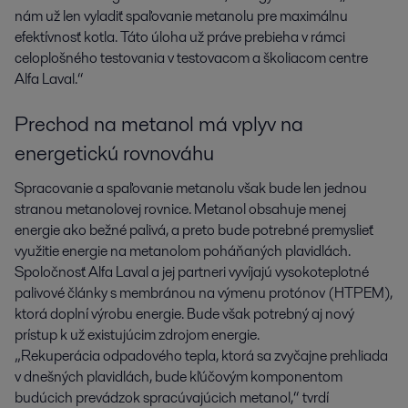
nám už len vyladiť spaľovanie metanolu pre maximálnu
efektívnosť kotla. Táto úloha už práve prebieha v rámci
celoplošného testovania v testovacom a školiacom centre
Alfa Laval.“
Prechod na metanol má vplyv na
energetickú rovnováhu
Spracovanie a spaľovanie metanolu však bude len jednou
stranou metanolovej rovnice. Metanol obsahuje menej
energie ako bežné palivá, a preto bude potrebné premyslieť
využitie energie na metanolom poháňaných plavidlách.
Spoločnosť Alfa Laval a jej partneri vyvíjajú vysokoteplotné
palivové články s membránou na výmenu protónov (HTPEM),
ktorá doplní výrobu energie. Bude však potrebný aj nový
prístup k už existujúcim zdrojom energie.
„Rekuperácia odpadového tepla, ktorá sa zvyčajne prehliada
v dnešných plavidlách, bude kľúčovým komponentom
budúcich prevádzok spracúvajúcich metanol,“ tvrdí