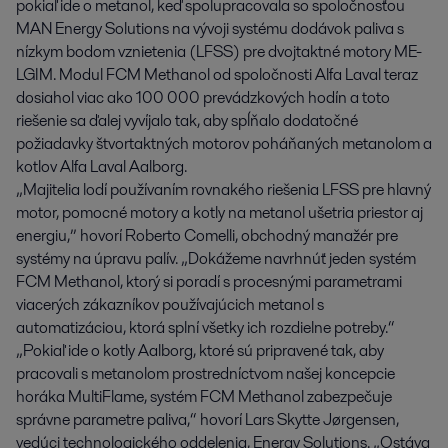
pokiaľ ide o metanol, keď spolupracovala so spoločnosťou
MAN Energy Solutions na vývoji systému dodávok paliva s
nízkym bodom vznietenia (LFSS) pre dvojtaktné motory ME-
LGIM. Modul FCM Methanol od spoločnosti Alfa Laval teraz
dosiahol viac ako 100 000 prevádzkových hodín a toto
riešenie sa ďalej vyvíjalo tak, aby spĺňalo dodatočné
požiadavky štvortaktných motorov poháňaných metanolom a
kotlov Alfa Laval Aalborg.
„Majitelia lodí používaním rovnakého riešenia LFSS pre hlavný
motor, pomocné motory a kotly na metanol ušetria priestor aj
energiu,” hovorí Roberto Comelli, obchodný manažér pre
systémy na úpravu palív. „Dokážeme navrhnúť jeden systém
FCM Methanol, ktorý si poradí s procesnými parametrami
viacerých zákazníkov používajúcich metanol s
automatizáciou, ktorá splní všetky ich rozdielne potreby.“
„Pokiaľ ide o kotly Aalborg, ktoré sú pripravené tak, aby
pracovali s metanolom prostredníctvom našej koncepcie
horáka MultiFlame, systém FCM Methanol zabezpečuje
správne parametre paliva,“ hovorí Lars Skytte Jørgensen,
vedúci technologického oddelenia, Energy Solutions. „Ostáva